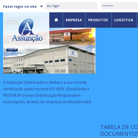
ASSUNÇÃO DISTRIBUIDORA É
Fazer login no site
CERTIFICADA PELA BSI
EMPRESA
PRODUTOS
LOGÍSTICA
A Assunção Distribuidora destaca a sua recente
certificação pelas normas ISO 9001 (Qualidade) e
PRODIR (Processo Distribuição Responsável –
Associquim), através da empresa certificadora BSI.
TABELA DE C
ISO 9001:
da
A Internat
DOCUMENTOS
Standardiz