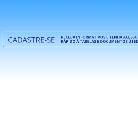
normas té
 e
um modelo
o
CADASTRE-SE
RECEBA INFORMATIVOS E TENHA ACESSO
RÁPIDO À TABELAS E DOCUMENTOS ÚTEI