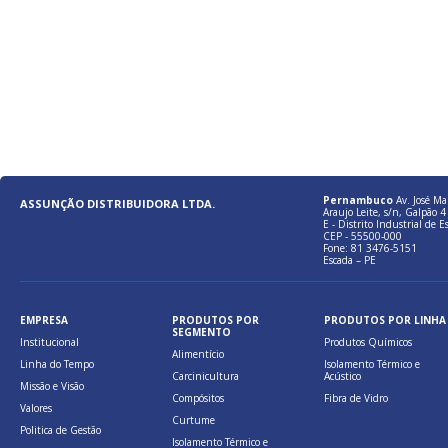
Pernambuco
Av. José Ma
ASSUNÇÃO DISTRIBUIDORA LTDA.
Araujo Leite, s/n, Galpão 4 
E - Distrito Industrial de E
CEP - 55500-000
Fone: 81 3476-5151
Escada – PE
EMPRESA
PRODUTOS POR
PRODUTOS POR LINHA
SEGMENTO
Institucional
Produtos Químicos
Alimentício
Linha do Tempo
Isolamento Térmico e
Carcinicultura
Acústico
Missão e Visão
Compósitos
Fibra de Vidro
Valores
Curtume
Politica de Gestão
Isolamento Térmico e