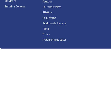
Unidades
Acústico
Trabalhe Conosco
Outros/Diversos
Plásticos
Poliuretano
Produtos de limpeza
Têxtil
Tintas
Tratamento de águas