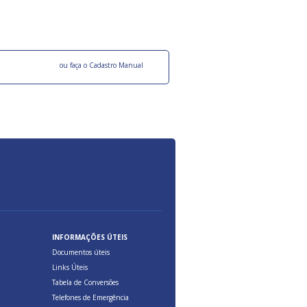
ocesso Distribuição Responsável).
Aduana Brasileira, relacionados à maior agil
previsibilidade das cargas nos fluxos do co
internacional.
o facebook
ou faça o Cadastro Manual
INFORMAÇÕES ÚTEIS
Documentos úteis
Links Úteis
Tabela de Conversões
Telefones de Emergência