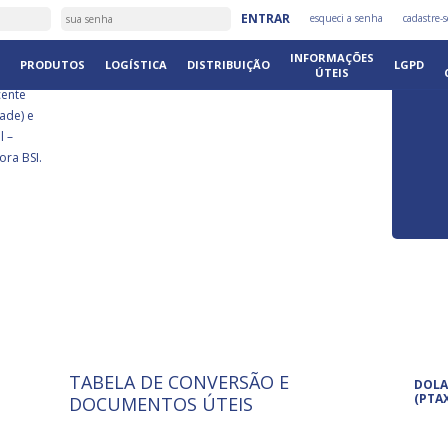
É
ENTRAR
esqueci a senha
cadastre-s
DISTRIB
INFORMAÇÕES
PRODUTOS
LOGÍSTICA
DISTRIBUIÇÃO
LGPD
ÚTEIS
cente
ade) e
l –
ora BSI.
TABELA DE CONVERSÃO E
ISO 9001: 2015
Pro
DOLA
A International Organization for
Pro
(PTA
DOCUMENTOS ÚTEIS
Standardization é um conjunto de
set
normas técnicas que estabelecem
pet