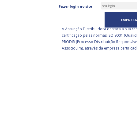
ASSUNÇÃO DISTRIBUIDORA 
Fazer login no site
CERTIFICADA PELA BSI
EMPRESA
A Assunção Distribuidora destaca a sua re
certificação pelas normas ISO 9001 (Qualid
PRODIR (Processo Distribuição Responsáve
Associquim), através da empresa certificad