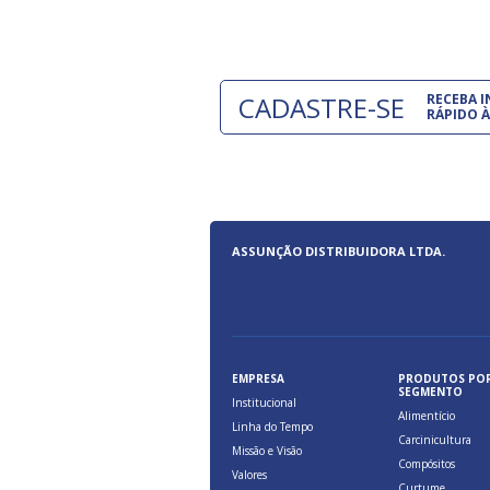
CADASTRE-SE
RECEBA 
RÁPIDO À
ASSUNÇÃO DISTRIBUIDORA LTDA.
EMPRESA
PRODUTOS PO
SEGMENTO
Institucional
Alimentício
Linha do Tempo
Carcinicultura
Missão e Visão
Compósitos
Valores
Curtume