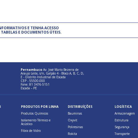
um modelo de gestão da qualidade.
(Pr
INFORMATIVOS E TENHA ACESSO
cadastre-se usando a conta d
 TABELAS E DOCUMENTOS ÚTEIS.
Pernambuco
Av. José Mario Bezerra de
Araujo Leite, s/n, Galpão 4 - Bloco A, B, C, D,
E - Distrito Industrial de Escada
CEP - 55500-000
Fone: 81 3476-5151
Escada – PE
R
PRODUTOS POR LINHA
DISTRIBUÍÇÕES
LOGÍSTICA
Produtos Químicos
Bauminas
Armazenagem
Isolamento Térmico e
Oxyvit
Estrutura
Acústico
Poliresinas
Segurança
Fibra de Vidro
Rokita
Transporte