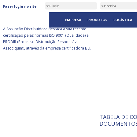
ASSUNÇÃO DISTRIBUIDORA É
Fazer login no site
CERTIFICADA PELA BSI
EMPRESA
PRODUTOS
LOGÍSTICA
A Assunção Distribuidora destaca a sua recente
certificação pelas normas ISO 9001 (Qualidade) e
PRODIR (Processo Distribuição Responsável –
Associquim), através da empresa certificadora BSI.
TABELA DE C
ISO 9001:
A Internat
DOCUMENTOS
Standardiz
normas té