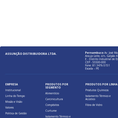
Pernambuco
Av. José Ma
ASSUNÇÃO DISTRIBUIDORA LTDA.
Araujo Leite, s/n, Galpão 4 
E - Distrito Industrial de E
CEP - 55500-000
Fone: 81 3476-5151
Escada – PE
EMPRESA
PRODUTOS POR
PRODUTOS POR LINHA
SEGMENTO
Institucional
Produtos Químicos
Alimentício
Linha do Tempo
Isolamento Térmico e
Carcinicultura
Acústico
Missão e Visão
Compósitos
Fibra de Vidro
Valores
Curtume
Politica de Gestão
Isolamento Térmico e