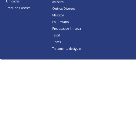
Unidades
Acústico
Trabalhe Conosco
Outros/Diversos
Plásticos
Poliuretano
Produtos de limpeza
Têxtil
Tintas
Tratamento de águas