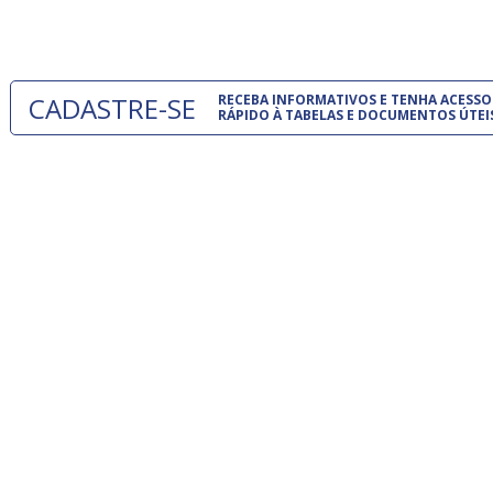
um modelo
CADASTRE-SE
RECEBA INFORMATIVOS E TENHA ACESSO
RÁPIDO À TABELAS E DOCUMENTOS ÚTEI