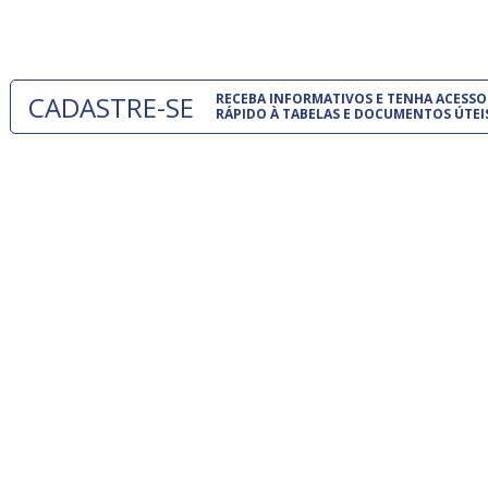
um modelo
CADASTRE-SE
RECEBA INFORMATIVOS E TENHA ACESSO
RÁPIDO À TABELAS E DOCUMENTOS ÚTEI