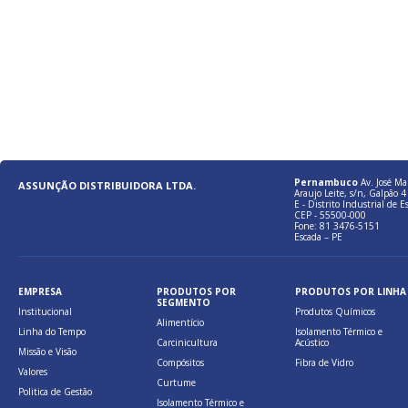
Pernambuco
Av. José Ma
ASSUNÇÃO DISTRIBUIDORA LTDA.
Araujo Leite, s/n, Galpão 4 
E - Distrito Industrial de E
CEP - 55500-000
Fone: 81 3476-5151
Escada – PE
EMPRESA
PRODUTOS POR
PRODUTOS POR LINHA
SEGMENTO
Institucional
Produtos Químicos
Alimentício
Linha do Tempo
Isolamento Térmico e
Carcinicultura
Acústico
Missão e Visão
Compósitos
Fibra de Vidro
Valores
Curtume
Politica de Gestão
Isolamento Térmico e