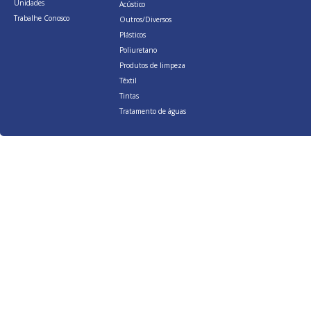
Unidades
Acústico
Trabalhe Conosco
Outros/Diversos
Plásticos
Poliuretano
Produtos de limpeza
Têxtil
Tintas
Tratamento de águas