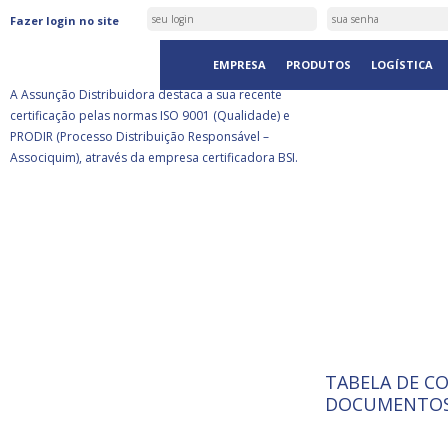
ASSUNÇÃO DISTRIBUIDORA É
Fazer login no site
CERTIFICADA PELA BSI
EMPRESA
PRODUTOS
LOGÍSTICA
A Assunção Distribuidora destaca a sua recente
certificação pelas normas ISO 9001 (Qualidade) e
PRODIR (Processo Distribuição Responsável –
Associquim), através da empresa certificadora BSI.
TABELA DE C
ISO 9001:
A Internat
DOCUMENTOS
Standardiz
normas té