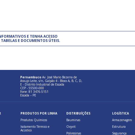
normas técnicas que estabelecem
pet
um modelo de gestão da qualidade.
(Pr
INFORMATIVOS E TENHA ACESSO
cadastre-se usando a conta d
 TABELAS E DOCUMENTOS ÚTEIS.
Pernambuco
Av. José Mario Bezerra de
Araujo Leite, s/n, Galpão 4 - Bloco A, B, C, D,
E - Distrito Industrial de Escada
CEP - 55500-000
Fone: 81 3476-5151
Escada – PE
R
PRODUTOS POR LINHA
DISTRIBUÍÇÕES
LOGÍSTICA
Produtos Químicos
Bauminas
Armazenagem
Isolamento Térmico e
Oxyvit
Estrutura
Acústico
Poliresinas
Segurança