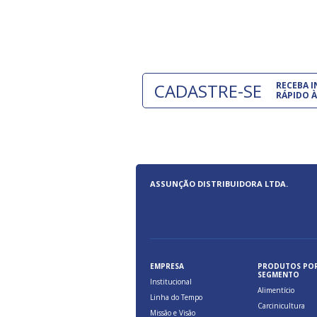
e são oferecidos benefícios pela
a, relacionados à maior agilidade e
 das cargas nos fluxos do comércio
CADASTRE-SE
RECEBA 
RÁPIDO À
ASSUNÇÃO DISTRIBUIDORA LTDA.
EMPRESA
PRODUTOS PO
SEGMENTO
Institucional
Alimentício
Linha do Tempo
Carcinicultura
Missão e Visão