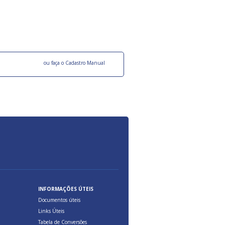
roquímicos,
certificadas onde são oferecidos benefícios 
ocesso Distribuição Responsável).
Aduana Brasileira, relacionados à maior agil
previsibilidade das cargas nos fluxos do co
internacional.
o facebook
ou faça o Cadastro Manual
INFORMAÇÕES ÚTEIS
Documentos úteis
Links Úteis
Tabela de Conversões