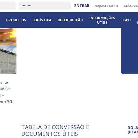
É
ENTRAR
esqueci a senha
cadastre-s
DISTRIB
INFORMAÇÕES
PRODUTOS
LOGÍSTICA
DISTRIBUIÇÃO
LGPD
ÚTEIS
cente
ade) e
l –
ora BSI.
TABELA DE CONVERSÃO E
ISO 9001: 2015
Pro
DOLA
A International Organization for
Pro
(PTA
DOCUMENTOS ÚTEIS
Standardization é um conjunto de
set