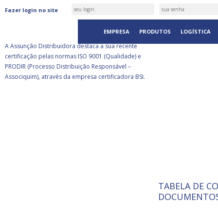
ASSUNÇÃO DISTRIBUIDORA É
Fazer login no site
CERTIFICADA PELA BSI
EMPRESA
PRODUTOS
LOGÍSTICA
A Assunção Distribuidora destaca a sua recente
certificação pelas normas ISO 9001 (Qualidade) e
PRODIR (Processo Distribuição Responsável –
Associquim), através da empresa certificadora BSI.
TABELA DE C
ISO 9001:
A Internat
DOCUMENTOS
Standardiz
normas té