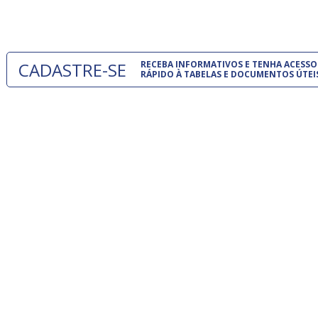
um modelo
CADASTRE-SE
RECEBA INFORMATIVOS E TENHA ACESSO
RÁPIDO À TABELAS E DOCUMENTOS ÚTEI