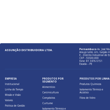
Pernambuco
Av. José Ma
ASSUNÇÃO DISTRIBUIDORA LTDA.
Araujo Leite, s/n, Galpão 4 
E - Distrito Industrial de E
CEP - 55500-000
Fone: 81 3476-5151
Escada – PE
EMPRESA
PRODUTOS POR
PRODUTOS POR LINHA
SEGMENTO
Institucional
Produtos Químicos
Alimentício
Linha do Tempo
Isolamento Térmico e
Carcinicultura
Acústico
Missão e Visão
Compósitos
Fibra de Vidro
Valores
Curtume
Politica de Gestão
Isolamento Térmico e