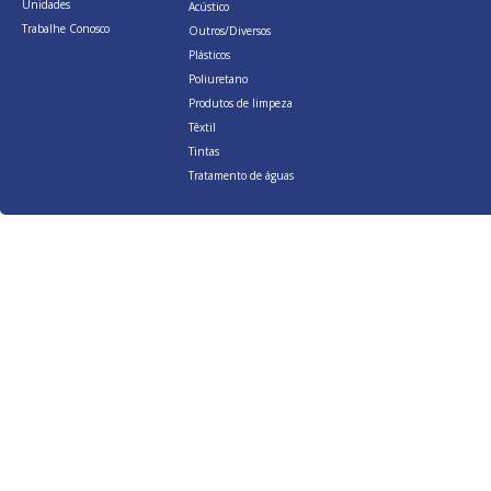
Unidades
Acústico
Trabalhe Conosco
Outros/Diversos
Plásticos
Poliuretano
Produtos de limpeza
Têxtil
Tintas
Tratamento de águas