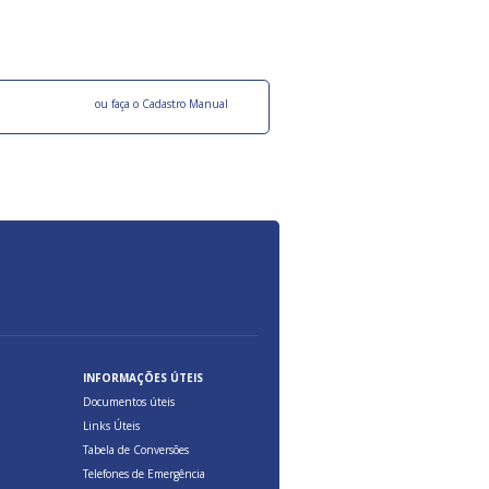
ocesso Distribuição Responsável).
Aduana Brasileira, relacionados à maior agil
previsibilidade das cargas nos fluxos do co
internacional.
o facebook
ou faça o Cadastro Manual
INFORMAÇÕES ÚTEIS
Documentos úteis
Links Úteis
Tabela de Conversões
Telefones de Emergência