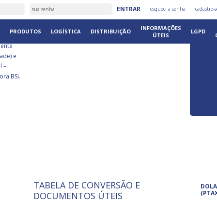
É
ENTRAR
esqueci a senha
cadastre-s
DISTRIB
INFORMAÇÕES
PRODUTOS
LOGÍSTICA
DISTRIBUIÇÃO
LGPD
ÚTEIS
cente
ade) e
l –
ora BSI.
TABELA DE CONVERSÃO E
ISO 9001: 2015
Pro
DOLA
A International Organization for
Pro
(PTA
DOCUMENTOS ÚTEIS
Standardization é um conjunto de
set
normas técnicas que estabelecem
pet