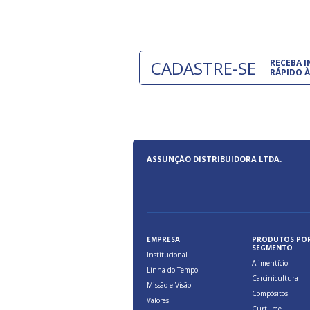
CADASTRE-SE
RECEBA 
RÁPIDO À
ASSUNÇÃO DISTRIBUIDORA LTDA.
EMPRESA
PRODUTOS PO
SEGMENTO
Institucional
Alimentício
Linha do Tempo
Carcinicultura
Missão e Visão
Compósitos
Valores
Curtume