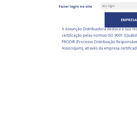
ASSUNÇÃO DISTRIBUIDORA 
Fazer login no site
CERTIFICADA PELA BSI
EMPRESA
A Assunção Distribuidora destaca a sua re
certificação pelas normas ISO 9001 (Qualid
PRODIR (Processo Distribuição Responsáve
Associquim), através da empresa certificad