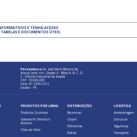
um modelo de gestão da qualidade.
(Pr
INFORMATIVOS E TENHA ACESSO
cadastre-se usando a conta d
 TABELAS E DOCUMENTOS ÚTEIS.
Pernambuco
Av. José Mario Bezerra de
Araujo Leite, s/n, Galpão 4 - Bloco A, B, C, D,
E - Distrito Industrial de Escada
CEP - 55500-000
Fone: 81 3476-5151
Escada – PE
R
PRODUTOS POR LINHA
DISTRIBUÍÇÕES
LOGÍSTICA
Produtos Químicos
Bauminas
Armazenagem
Isolamento Térmico e
Oxyvit
Estrutura
Acústico
Poliresinas
Segurança
Fibra de Vidro
Rokita
Transporte