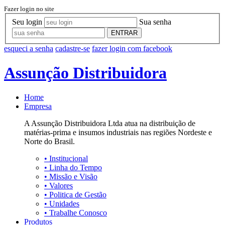
Fazer login no site
Seu login
Sua senha
ENTRAR
esqueci a senha
cadastre-se
fazer login com facebook
Assunção Distribuidora
Home
Empresa
A Assunção Distribuidora Ltda atua na distribuição de
matérias-prima e insumos industriais nas regiões Nordeste e
Norte do Brasil.
•
Institucional
•
Linha do Tempo
•
Missão e Visão
•
Valores
•
Politica de Gestão
•
Unidades
•
Trabalhe Conosco
Produtos