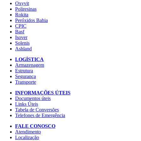
Oxyvit
Poliresinas
Rokita
Peróxidos Bahia
CPIC
Basf
Isover
Solenis
Ashland
LOGÍSTICA
Armazenagem
Estrutura
Segurança
Transporte
INFORMAÇÕES ÚTEIS
Documentos úteis
Links Úteis
Tabela de Conversões
Telefones de Emergência
FALE CONOSCO
Atendimento
Localização