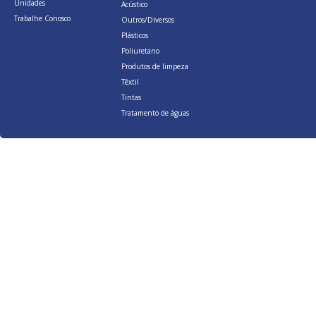
Unidades
Acústico
Trabalhe Conosco
Outros/Diversos
Plásticos
Poliuretano
Produtos de limpeza
Têxtil
Tintas
Tratamento de águas