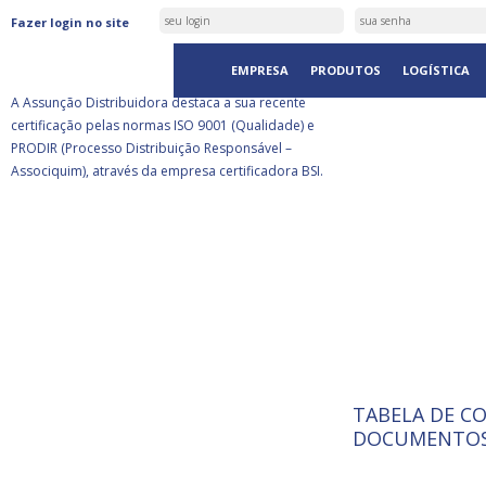
ASSUNÇÃO DISTRIBUIDORA É
Fazer login no site
CERTIFICADA PELA BSI
EMPRESA
PRODUTOS
LOGÍSTICA
A Assunção Distribuidora destaca a sua recente
certificação pelas normas ISO 9001 (Qualidade) e
PRODIR (Processo Distribuição Responsável –
Associquim), através da empresa certificadora BSI.
TABELA DE C
ISO 9001:
A Internat
DOCUMENTOS
Standardiz
normas té