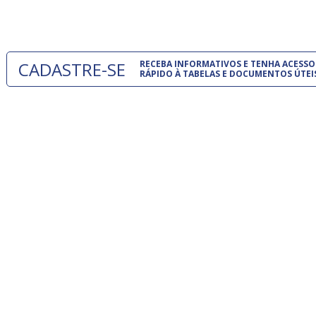
um modelo
CADASTRE-SE
RECEBA INFORMATIVOS E TENHA ACESSO
RÁPIDO À TABELAS E DOCUMENTOS ÚTEI