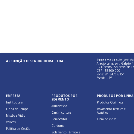
Pernambuco
Av. José Ma
ASSUNÇÃO DISTRIBUIDORA LTDA.
Araujo Leite, s/n, Galpão 4 
E - Distrito Industrial de E
CEP - 55500-000
Fone: 81 3476-5151
Escada – PE
EMPRESA
PRODUTOS POR
PRODUTOS POR LINHA
SEGMENTO
Institucional
Produtos Químicos
Alimentício
Linha do Tempo
Isolamento Térmico e
Carcinicultura
Acústico
Missão e Visão
Compósitos
Fibra de Vidro
Valores
Curtume
Politica de Gestão
Isolamento Térmico e