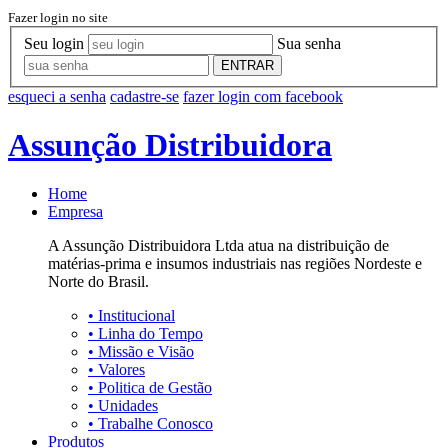
Fazer login no site
Seu login
Sua senha
ENTRAR
esqueci a senha
cadastre-se
fazer login com facebook
Assunção Distribuidora
Home
Empresa
A Assunção Distribuidora Ltda atua na distribuição de
matérias-prima e insumos industriais nas regiões Nordeste e
Norte do Brasil.
•
Institucional
•
Linha do Tempo
•
Missão e Visão
•
Valores
•
Politica de Gestão
•
Unidades
•
Trabalhe Conosco
Produtos