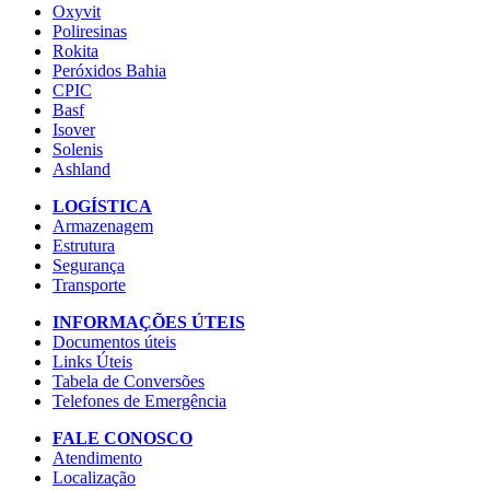
Oxyvit
Poliresinas
Rokita
Peróxidos Bahia
CPIC
Basf
Isover
Solenis
Ashland
LOGÍSTICA
Armazenagem
Estrutura
Segurança
Transporte
INFORMAÇÕES ÚTEIS
Documentos úteis
Links Úteis
Tabela de Conversões
Telefones de Emergência
FALE CONOSCO
Atendimento
Localização