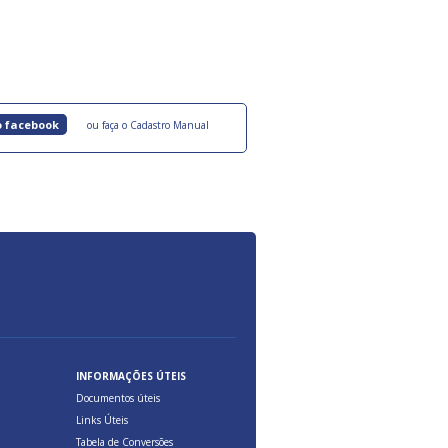
roquímicos,
certificadas onde são oferecidos benefícios 
ocesso Distribuição Responsável).
Aduana Brasileira, relacionados à maior agil
previsibilidade das cargas nos fluxos do co
internacional.
o facebook
ou faça o Cadastro Manual
INFORMAÇÕES ÚTEIS
Documentos úteis
Links Úteis
Tabela de Conversões