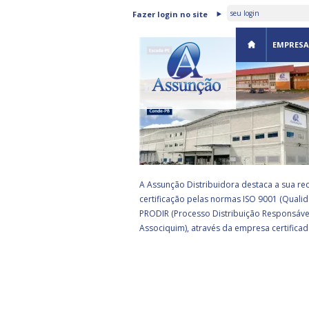
ASSUNÇÃO DISTRIBUIDORA 
Fazer login no site
CERTIFICADA PELA BSI
EMPRESA
A Assunção Distribuidora destaca a sua re
certificação pelas normas ISO 9001 (Qualid
PRODIR (Processo Distribuição Responsáve
Associquim), através da empresa certificad
EA
rograma de parceria estratégica da
eceita Federal com empresas