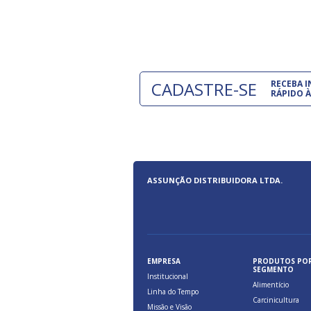
e são oferecidos benefícios pela
a, relacionados à maior agilidade e
 das cargas nos fluxos do comércio
CADASTRE-SE
RECEBA 
RÁPIDO À
ASSUNÇÃO DISTRIBUIDORA LTDA.
EMPRESA
PRODUTOS PO
SEGMENTO
Institucional
Alimentício
Linha do Tempo
Carcinicultura
Missão e Visão