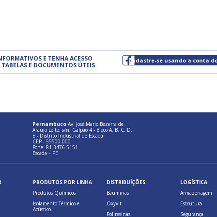
normas técnicas que estabelecem
pet
um modelo de gestão da qualidade.
(Pr
INFORMATIVOS E TENHA ACESSO
cadastre-se usando a conta d
 TABELAS E DOCUMENTOS ÚTEIS.
Pernambuco
Av. José Mario Bezerra de
Araujo Leite, s/n, Galpão 4 - Bloco A, B, C, D,
E - Distrito Industrial de Escada
CEP - 55500-000
Fone: 81 3476-5151
Escada – PE
R
PRODUTOS POR LINHA
DISTRIBUÍÇÕES
LOGÍSTICA
Produtos Químicos
Bauminas
Armazenagem
Isolamento Térmico e
Oxyvit
Estrutura
Acústico
Poliresinas
Segurança