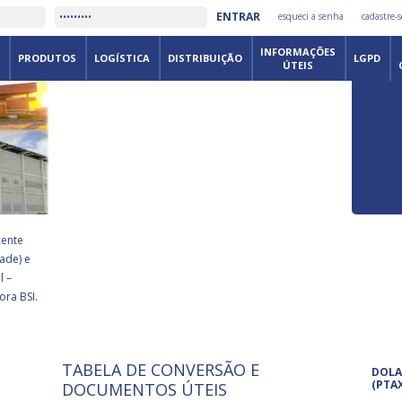
É
ENTRAR
esqueci a senha
cadastre-s
DISTRIB
INFORMAÇÕES
PRODUTOS
LOGÍSTICA
DISTRIBUIÇÃO
LGPD
ÚTEIS
cente
ade) e
l –
ora BSI.
TABELA DE CONVERSÃO E
ISO 9001: 2015
Pro
DOLA
A International Organization for
Pro
(PTA
DOCUMENTOS ÚTEIS
Standardization é um conjunto de
set