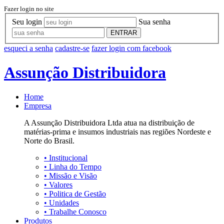
Fazer login no site
Seu login
Sua senha
ENTRAR
esqueci a senha
cadastre-se
fazer login com facebook
Assunção Distribuidora
Home
Empresa
A Assunção Distribuidora Ltda atua na distribuição de
matérias-prima e insumos industriais nas regiões Nordeste e
Norte do Brasil.
•
Institucional
•
Linha do Tempo
•
Missão e Visão
•
Valores
•
Politica de Gestão
•
Unidades
•
Trabalhe Conosco
Produtos