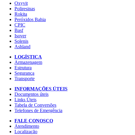
Oxyvit
Poliresinas
Rokita
Peróxidos Bahia
CPIC
Basf
Isover
Solenis
Ashland
LOGÍSTICA
Armazenagem
Estrutura
Segurança
Transporte
INFORMAÇÕES ÚTEIS
Documentos úteis
Links Úteis
Tabela de Conversões
Telefones de Emergência
FALE CONOSCO
Atendimento
Localização