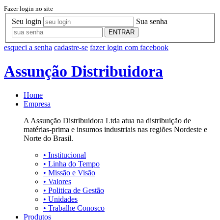
Fazer login no site
Seu login
Sua senha
ENTRAR
esqueci a senha
cadastre-se
fazer login com facebook
Assunção Distribuidora
Home
Empresa
A Assunção Distribuidora Ltda atua na distribuição de
matérias-prima e insumos industriais nas regiões Nordeste e
Norte do Brasil.
•
Institucional
•
Linha do Tempo
•
Missão e Visão
•
Valores
•
Politica de Gestão
•
Unidades
•
Trabalhe Conosco
Produtos