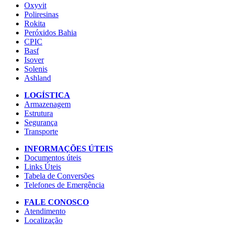
Oxyvit
Poliresinas
Rokita
Peróxidos Bahia
CPIC
Basf
Isover
Solenis
Ashland
LOGÍSTICA
Armazenagem
Estrutura
Segurança
Transporte
INFORMAÇÕES ÚTEIS
Documentos úteis
Links Úteis
Tabela de Conversões
Telefones de Emergência
FALE CONOSCO
Atendimento
Localização