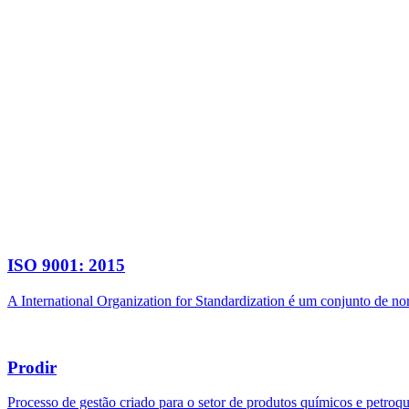
ISO 9001: 2015
A International Organization for Standardization é um conjunto de n
Prodir
Processo de gestão criado para o setor de produtos químicos e petroq