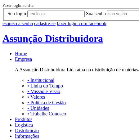
Fazer login no site
Seu login
Sua senha
esqueci a senha
cadastre-se
fazer login com facebook
Assunção Distribuidora
Home
Empresa
A Assunção Distribuidora Ltda atua na distribuição de matérias-
•
Institucional
•
Linha do Tempo
•
Missão e Visão
•
Valores
•
Politica de Gestão
•
Unidades
•
Trabalhe Conosco
Produtos
Logística
Distribuição
Informações