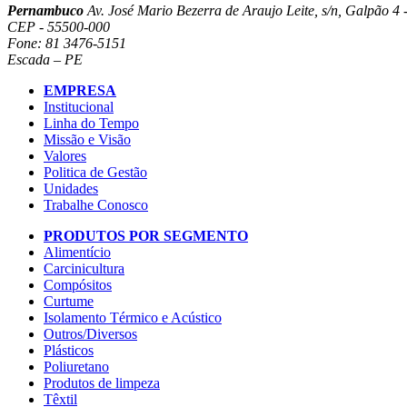
Pernambuco
Av. José Mario Bezerra de Araujo Leite, s/n, Galpão 4 -
CEP - 55500-000
Fone: 81 3476-5151
Escada – PE
EMPRESA
Institucional
Linha do Tempo
Missão e Visão
Valores
Politica de Gestão
Unidades
Trabalhe Conosco
PRODUTOS POR SEGMENTO
Alimentício
Carcinicultura
Compósitos
Curtume
Isolamento Térmico e Acústico
Outros/Diversos
Plásticos
Poliuretano
Produtos de limpeza
Têxtil