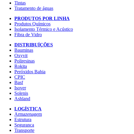
Tintas
Tratamento de águas
PRODUTOS POR LINHA
Produtos Químicos
Isolamento Térmico e Acústico
Fibra de Vidro
DISTRIBUÍÇÕES
Bauminas
Oxyvit
Poliresinas
Rokita
Peróxidos Bahia
CPIC
Basf
Isover
Solenis
Ashland
LOGÍSTICA
Armazenagem
Estrutura
Segurança
Transporte