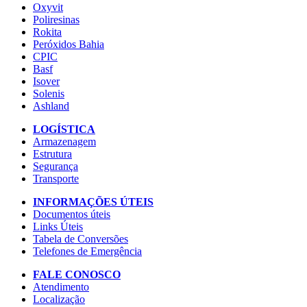
Oxyvit
Poliresinas
Rokita
Peróxidos Bahia
CPIC
Basf
Isover
Solenis
Ashland
LOGÍSTICA
Armazenagem
Estrutura
Segurança
Transporte
INFORMAÇÕES ÚTEIS
Documentos úteis
Links Úteis
Tabela de Conversões
Telefones de Emergência
FALE CONOSCO
Atendimento
Localização