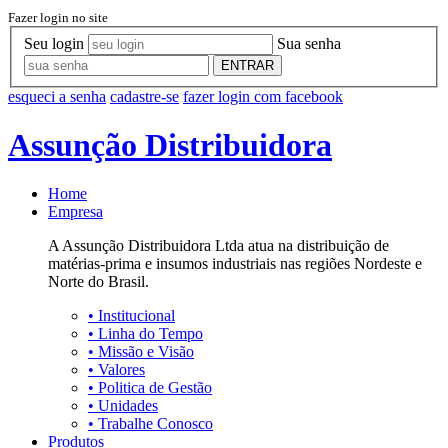
Fazer login no site
Seu login
Sua senha
ENTRAR
esqueci a senha
cadastre-se
fazer login com facebook
Assunção Distribuidora
Home
Empresa
A Assunção Distribuidora Ltda atua na distribuição de
matérias-prima e insumos industriais nas regiões Nordeste e
Norte do Brasil.
•
Institucional
•
Linha do Tempo
•
Missão e Visão
•
Valores
•
Politica de Gestão
•
Unidades
•
Trabalhe Conosco
Produtos