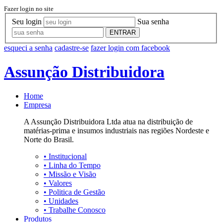
Fazer login no site
Seu login
Sua senha
ENTRAR
esqueci a senha
cadastre-se
fazer login com facebook
Assunção Distribuidora
Home
Empresa
A Assunção Distribuidora Ltda atua na distribuição de
matérias-prima e insumos industriais nas regiões Nordeste e
Norte do Brasil.
•
Institucional
•
Linha do Tempo
•
Missão e Visão
•
Valores
•
Politica de Gestão
•
Unidades
•
Trabalhe Conosco
Produtos