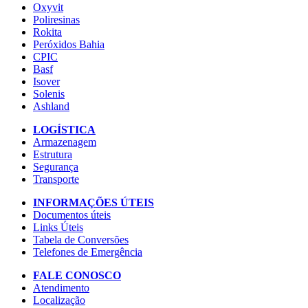
Oxyvit
Poliresinas
Rokita
Peróxidos Bahia
CPIC
Basf
Isover
Solenis
Ashland
LOGÍSTICA
Armazenagem
Estrutura
Segurança
Transporte
INFORMAÇÕES ÚTEIS
Documentos úteis
Links Úteis
Tabela de Conversões
Telefones de Emergência
FALE CONOSCO
Atendimento
Localização