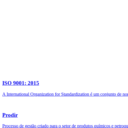
ISO 9001: 2015
A International Organization for Standardization é um conjunto de n
Prodir
Processo de gestão criado para o setor de produtos químicos e petroq