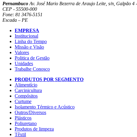
Pernambuco
Av. José Mario Bezerra de Araujo Leite, s/n, Galpão 4 -
CEP - 55500-000
Fone: 81 3476-5151
Escada – PE
EMPRESA
Institucional
Linha do Tempo
Missão e Visão
Valores
Politica de Gestão
Unidades
Trabalhe Conosco
PRODUTOS POR SEGMENTO
Alimentício
Carcinicultura
Compósitos
Curtume
Isolamento Térmico e Acústico
Outros/Diversos
Plásticos
Poliuretano
Produtos de limpeza
Têxtil