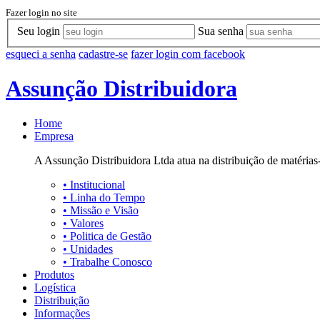
Fazer login no site
Seu login
Sua senha
esqueci a senha
cadastre-se
fazer login com facebook
Assunção Distribuidora
Home
Empresa
A Assunção Distribuidora Ltda atua na distribuição de matérias-
•
Institucional
•
Linha do Tempo
•
Missão e Visão
•
Valores
•
Politica de Gestão
•
Unidades
•
Trabalhe Conosco
Produtos
Logística
Distribuição
Informações