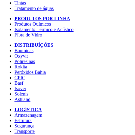
Tintas
Tratamento de águas
PRODUTOS POR LINHA
Produtos Químicos
Isolamento Térmico e Acústico
Fibra de Vidro
DISTRIBUÍÇÕES
Bauminas
Oxyvit
Poliresinas
Rokita
Peróxidos Bahia
CPIC
Basf
Isover
Solenis
Ashland
LOGÍSTICA
Armazenagem
Estrutura
Segurança
Transporte