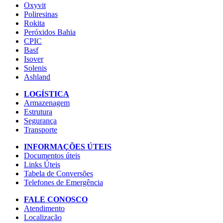
Oxyvit
Poliresinas
Rokita
Peróxidos Bahia
CPIC
Basf
Isover
Solenis
Ashland
LOGÍSTICA
Armazenagem
Estrutura
Segurança
Transporte
INFORMAÇÕES ÚTEIS
Documentos úteis
Links Úteis
Tabela de Conversões
Telefones de Emergência
FALE CONOSCO
Atendimento
Localização