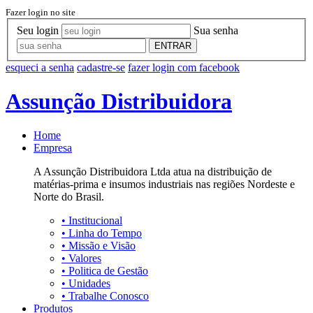
Fazer login no site
Seu login
Sua senha
ENTRAR
esqueci a senha
cadastre-se
fazer login com facebook
Assunção Distribuidora
Home
Empresa
A Assunção Distribuidora Ltda atua na distribuição de
matérias-prima e insumos industriais nas regiões Nordeste e
Norte do Brasil.
•
Institucional
•
Linha do Tempo
•
Missão e Visão
•
Valores
•
Politica de Gestão
•
Unidades
•
Trabalhe Conosco
Produtos