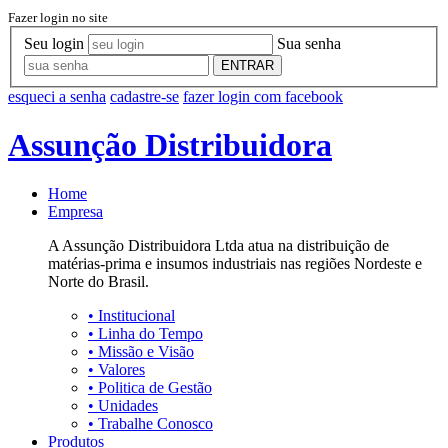
Fazer login no site
Seu login
Sua senha
ENTRAR
esqueci a senha
cadastre-se
fazer login com facebook
Assunção Distribuidora
Home
Empresa
A Assunção Distribuidora Ltda atua na distribuição de
matérias-prima e insumos industriais nas regiões Nordeste e
Norte do Brasil.
•
Institucional
•
Linha do Tempo
•
Missão e Visão
•
Valores
•
Politica de Gestão
•
Unidades
•
Trabalhe Conosco
Produtos