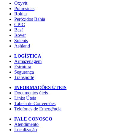
Oxyvit
Poliresinas
Rokita
Peróxidos Bahia
CPIC
Basf
Isover
Solenis
Ashland
LOGÍSTICA
Armazenagem
Estrutura
Segurança
Transporte
INFORMAÇÕES ÚTEIS
Documentos úteis
Links Úteis
Tabela de Conversões
Telefones de Emergência
FALE CONOSCO
Atendimento
Localização