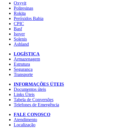
Oxyvit
Poliresinas
Rokita
Peróxidos Bahia
CPIC
Basf
Isover
Solenis
Ashland
LOGÍSTICA
Armazenagem
Estrutura
Segurança
Transporte
INFORMAÇÕES ÚTEIS
Documentos úteis
Links Úteis
Tabela de Conversões
Telefones de Emergência
FALE CONOSCO
Atendimento
Localização