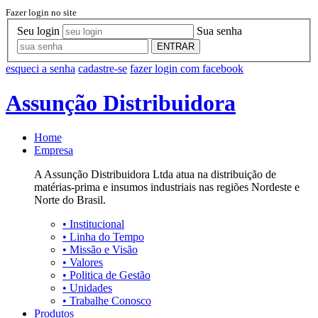
Fazer login no site
Seu login
Sua senha
ENTRAR
esqueci a senha
cadastre-se
fazer login com facebook
Assunção Distribuidora
Home
Empresa
A Assunção Distribuidora Ltda atua na distribuição de
matérias-prima e insumos industriais nas regiões Nordeste e
Norte do Brasil.
•
Institucional
•
Linha do Tempo
•
Missão e Visão
•
Valores
•
Politica de Gestão
•
Unidades
•
Trabalhe Conosco
Produtos