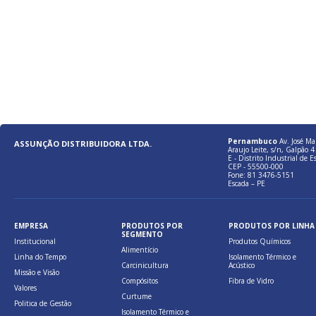
Pernambuco
Av. José Ma
ASSUNÇÃO DISTRIBUIDORA LTDA.
Araujo Leite, s/n, Galpão 4 
E - Distrito Industrial de E
CEP - 55500-000
Fone: 81 3476-5151
Escada – PE
EMPRESA
PRODUTOS POR
PRODUTOS POR LINHA
SEGMENTO
Institucional
Produtos Químicos
Alimentício
Linha do Tempo
Isolamento Térmico e
Carcinicultura
Acústico
Missão e Visão
Compósitos
Fibra de Vidro
Valores
Curtume
Politica de Gestão
Isolamento Térmico e