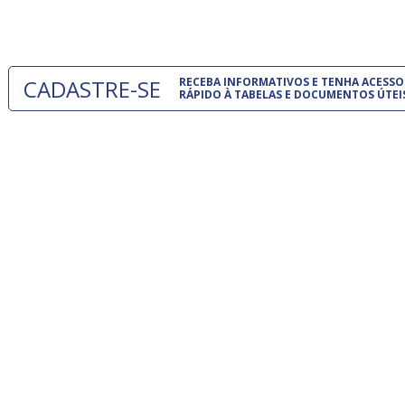
um modelo
CADASTRE-SE
RECEBA INFORMATIVOS E TENHA ACESSO
RÁPIDO À TABELAS E DOCUMENTOS ÚTEI