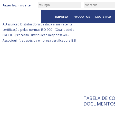
ASSUNÇÃO DISTRIBUIDORA É
Fazer login no site
CERTIFICADA PELA BSI
EMPRESA
PRODUTOS
LOGÍSTICA
A Assunção Distribuidora destaca a sua recente
certificação pelas normas ISO 9001 (Qualidade) e
PRODIR (Processo Distribuição Responsável –
Associquim), através da empresa certificadora BSI.
TABELA DE C
ISO 9001:
A Internat
DOCUMENTOS
Standardiz
normas té