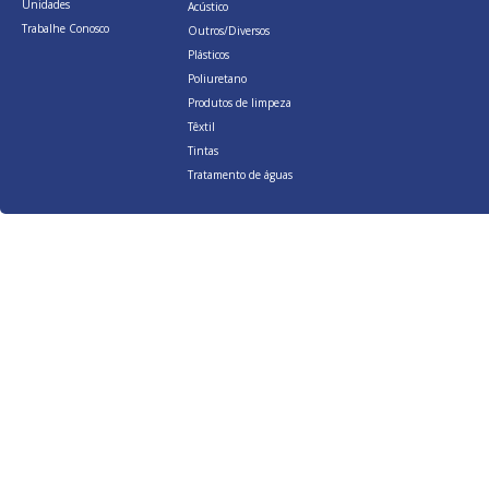
Unidades
Acústico
Trabalhe Conosco
Outros/Diversos
Plásticos
Poliuretano
Produtos de limpeza
Têxtil
Tintas
Tratamento de águas