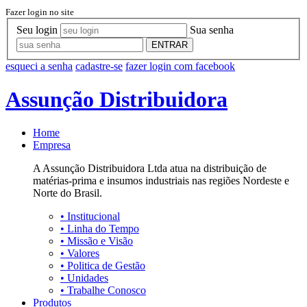
Fazer login no site
Seu login
Sua senha
ENTRAR
esqueci a senha
cadastre-se
fazer login com facebook
Assunção Distribuidora
Home
Empresa
A Assunção Distribuidora Ltda atua na distribuição de
matérias-prima e insumos industriais nas regiões Nordeste e
Norte do Brasil.
•
Institucional
•
Linha do Tempo
•
Missão e Visão
•
Valores
•
Politica de Gestão
•
Unidades
•
Trabalhe Conosco
Produtos