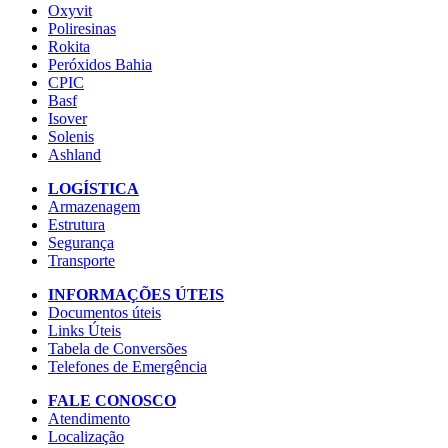
Oxyvit
Poliresinas
Rokita
Peróxidos Bahia
CPIC
Basf
Isover
Solenis
Ashland
LOGÍSTICA
Armazenagem
Estrutura
Segurança
Transporte
INFORMAÇÕES ÚTEIS
Documentos úteis
Links Úteis
Tabela de Conversões
Telefones de Emergência
FALE CONOSCO
Atendimento
Localização