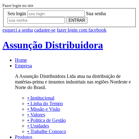
Fazer login no site
Seu login
Sua senha
ENTRAR
esqueci a senha
cadastre-se
fazer login com facebook
Assunção Distribuidora
Home
Empresa
A Assunção Distribuidora Ltda atua na distribuição de
matérias-prima e insumos industriais nas regiões Nordeste e
Norte do Brasil.
•
Institucional
•
Linha do Tempo
•
Missão e Visão
•
Valores
•
Politica de Gestão
•
Unidades
•
Trabalhe Conosco
Produtos