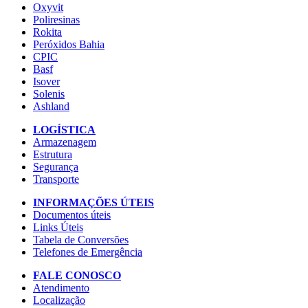
Oxyvit
Poliresinas
Rokita
Peróxidos Bahia
CPIC
Basf
Isover
Solenis
Ashland
LOGÍSTICA
Armazenagem
Estrutura
Segurança
Transporte
INFORMAÇÕES ÚTEIS
Documentos úteis
Links Úteis
Tabela de Conversões
Telefones de Emergência
FALE CONOSCO
Atendimento
Localização