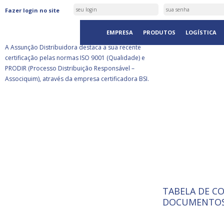
ASSUNÇÃO DISTRIBUIDORA É
Fazer login no site
CERTIFICADA PELA BSI
EMPRESA
PRODUTOS
LOGÍSTICA
A Assunção Distribuidora destaca a sua recente
certificação pelas normas ISO 9001 (Qualidade) e
PRODIR (Processo Distribuição Responsável –
Associquim), através da empresa certificadora BSI.
TABELA DE C
ISO 9001:
A Internat
DOCUMENTOS
Standardiz
normas té