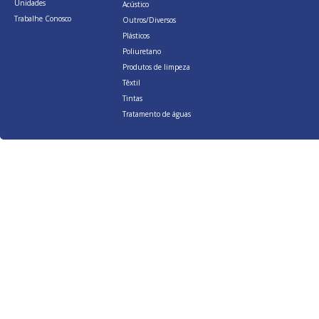
Unidades
Acústico
Trabalhe Conosco
Outros/Diversos
Plásticos
Poliuretano
Produtos de limpeza
Têxtil
Tintas
Tratamento de águas