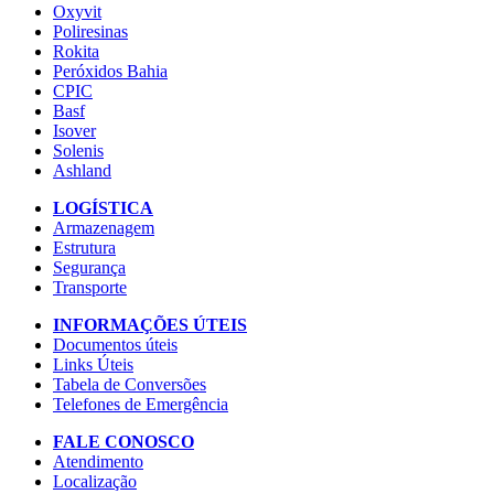
Oxyvit
Poliresinas
Rokita
Peróxidos Bahia
CPIC
Basf
Isover
Solenis
Ashland
LOGÍSTICA
Armazenagem
Estrutura
Segurança
Transporte
INFORMAÇÕES ÚTEIS
Documentos úteis
Links Úteis
Tabela de Conversões
Telefones de Emergência
FALE CONOSCO
Atendimento
Localização