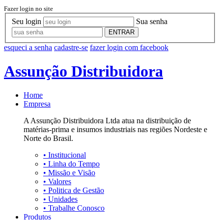
Fazer login no site
Seu login
Sua senha
ENTRAR
esqueci a senha
cadastre-se
fazer login com facebook
Assunção Distribuidora
Home
Empresa
A Assunção Distribuidora Ltda atua na distribuição de
matérias-prima e insumos industriais nas regiões Nordeste e
Norte do Brasil.
•
Institucional
•
Linha do Tempo
•
Missão e Visão
•
Valores
•
Politica de Gestão
•
Unidades
•
Trabalhe Conosco
Produtos