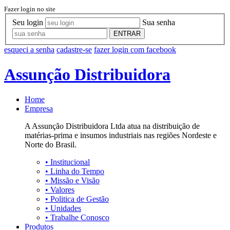
Fazer login no site
Seu login
Sua senha
ENTRAR
esqueci a senha
cadastre-se
fazer login com facebook
Assunção Distribuidora
Home
Empresa
A Assunção Distribuidora Ltda atua na distribuição de
matérias-prima e insumos industriais nas regiões Nordeste e
Norte do Brasil.
•
Institucional
•
Linha do Tempo
•
Missão e Visão
•
Valores
•
Politica de Gestão
•
Unidades
•
Trabalhe Conosco
Produtos