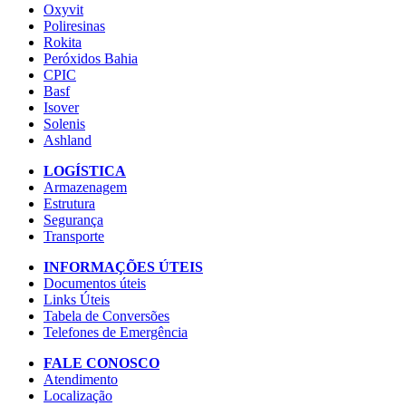
Oxyvit
Poliresinas
Rokita
Peróxidos Bahia
CPIC
Basf
Isover
Solenis
Ashland
LOGÍSTICA
Armazenagem
Estrutura
Segurança
Transporte
INFORMAÇÕES ÚTEIS
Documentos úteis
Links Úteis
Tabela de Conversões
Telefones de Emergência
FALE CONOSCO
Atendimento
Localização