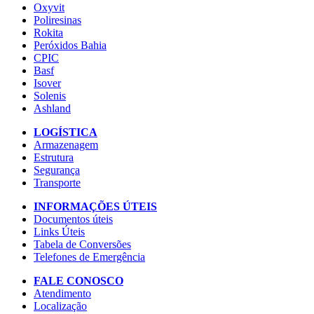
Oxyvit
Poliresinas
Rokita
Peróxidos Bahia
CPIC
Basf
Isover
Solenis
Ashland
LOGÍSTICA
Armazenagem
Estrutura
Segurança
Transporte
INFORMAÇÕES ÚTEIS
Documentos úteis
Links Úteis
Tabela de Conversões
Telefones de Emergência
FALE CONOSCO
Atendimento
Localização