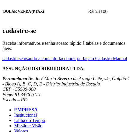
R$ 5.1100
DOLAR VENDA (PTAX)
cadastre-se
Receba informativos e tenha acesso rápido à tabelas e documentos
úteis.
cadastre-se usando a conta do facebook
ou faça o Cadastro Manual
ASSUNÇÃO DISTRIBUIDORA LTDA.
Pernambuco
Av. José Mario Bezerra de Araujo Leite, s/n, Galpão 4
- Bloco A, B, C, D, E - Distrito Industrial de Escada
CEP - 55500-000
Fone: 81 3476-5151
Escada – PE
EMPRESA
Institucional
Linha do Tempo
Missão e Visão
Valores