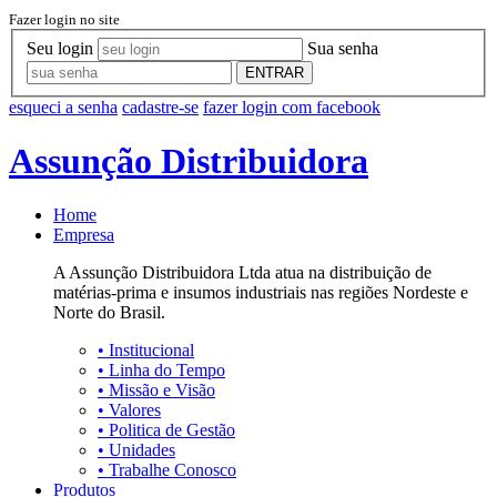
Fazer login no site
Seu login
Sua senha
ENTRAR
esqueci a senha
cadastre-se
fazer login com facebook
Assunção Distribuidora
Home
Empresa
A Assunção Distribuidora Ltda atua na distribuição de
matérias-prima e insumos industriais nas regiões Nordeste e
Norte do Brasil.
•
Institucional
•
Linha do Tempo
•
Missão e Visão
•
Valores
•
Politica de Gestão
•
Unidades
•
Trabalhe Conosco
Produtos