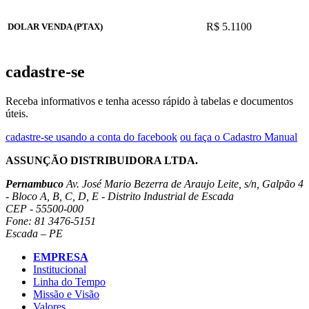
R$ 5.1100
DOLAR VENDA (PTAX)
cadastre-se
Receba informativos e tenha acesso rápido à tabelas e documentos
úteis.
cadastre-se usando a conta do facebook
ou faça o Cadastro Manual
ASSUNÇÃO DISTRIBUIDORA LTDA.
Pernambuco
Av. José Mario Bezerra de Araujo Leite, s/n, Galpão 4
- Bloco A, B, C, D, E - Distrito Industrial de Escada
CEP - 55500-000
Fone: 81 3476-5151
Escada – PE
EMPRESA
Institucional
Linha do Tempo
Missão e Visão
Valores