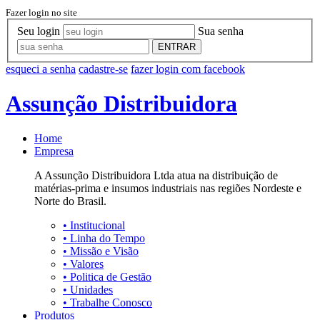
Fazer login no site
Seu login
Sua senha
ENTRAR
esqueci a senha
cadastre-se
fazer login com facebook
Assunção Distribuidora
Home
Empresa
A Assunção Distribuidora Ltda atua na distribuição de
matérias-prima e insumos industriais nas regiões Nordeste e
Norte do Brasil.
•
Institucional
•
Linha do Tempo
•
Missão e Visão
•
Valores
•
Politica de Gestão
•
Unidades
•
Trabalhe Conosco
Produtos