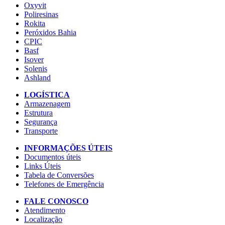
Oxyvit
Poliresinas
Rokita
Peróxidos Bahia
CPIC
Basf
Isover
Solenis
Ashland
LOGÍSTICA
Armazenagem
Estrutura
Segurança
Transporte
INFORMAÇÕES ÚTEIS
Documentos úteis
Links Úteis
Tabela de Conversões
Telefones de Emergência
FALE CONOSCO
Atendimento
Localização