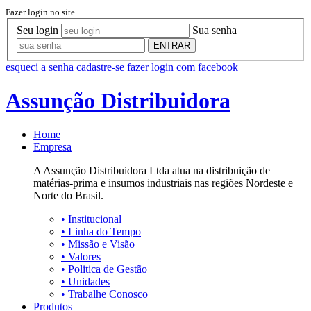
Fazer login no site
Seu login
Sua senha
ENTRAR
esqueci a senha
cadastre-se
fazer login com facebook
Assunção Distribuidora
Home
Empresa
A Assunção Distribuidora Ltda atua na distribuição de
matérias-prima e insumos industriais nas regiões Nordeste e
Norte do Brasil.
•
Institucional
•
Linha do Tempo
•
Missão e Visão
•
Valores
•
Politica de Gestão
•
Unidades
•
Trabalhe Conosco
Produtos