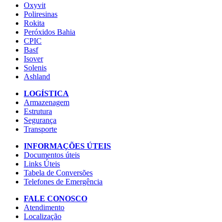
Oxyvit
Poliresinas
Rokita
Peróxidos Bahia
CPIC
Basf
Isover
Solenis
Ashland
LOGÍSTICA
Armazenagem
Estrutura
Segurança
Transporte
INFORMAÇÕES ÚTEIS
Documentos úteis
Links Úteis
Tabela de Conversões
Telefones de Emergência
FALE CONOSCO
Atendimento
Localização