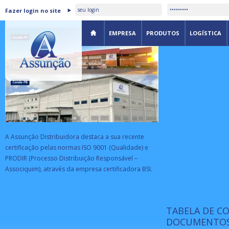
ASSUNÇÃO DISTRIBUIDORA É
Fazer login no site
CERTIFICADA PELA BSI
EMPRESA
PRODUTOS
LOGÍSTICA
A Assunção Distribuidora destaca a sua recente
certificação pelas normas ISO 9001 (Qualidade) e
PRODIR (Processo Distribuição Responsável –
Associquim), através da empresa certificadora BSI.
TABELA DE C
ISO 9001:
da
A Internat
DOCUMENTOS
Standardiz