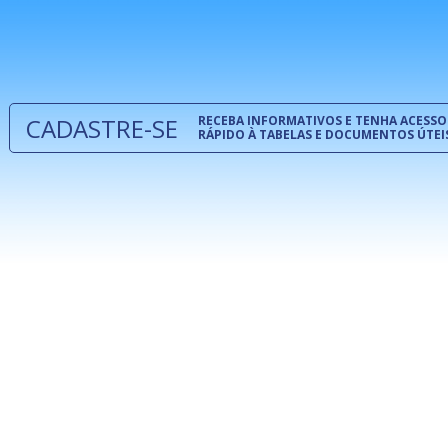
normas té
 e
um modelo
o
CADASTRE-SE
RECEBA INFORMATIVOS E TENHA ACESSO
RÁPIDO À TABELAS E DOCUMENTOS ÚTEI