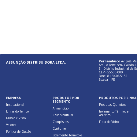
Pernambuco
Av. José Ma
ASSUNÇÃO DISTRIBUIDORA LTDA.
Araujo Leite, s/n, Galpão 4 
E - Distrito Industrial de E
CEP - 55500-000
Fone: 81 3476-5151
Escada – PE
EMPRESA
PRODUTOS POR
PRODUTOS POR LINHA
SEGMENTO
Institucional
Produtos Químicos
Alimentício
Linha do Tempo
Isolamento Térmico e
Carcinicultura
Acústico
Missão e Visão
Compósitos
Fibra de Vidro
Valores
Curtume
Politica de Gestão
Isolamento Térmico e