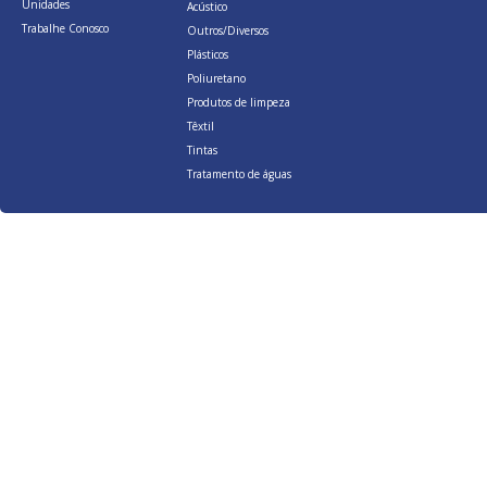
Unidades
Acústico
Trabalhe Conosco
Outros/Diversos
Plásticos
Poliuretano
Produtos de limpeza
Têxtil
Tintas
Tratamento de águas