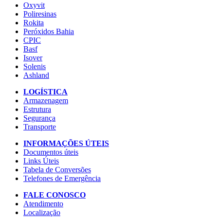
Oxyvit
Poliresinas
Rokita
Peróxidos Bahia
CPIC
Basf
Isover
Solenis
Ashland
LOGÍSTICA
Armazenagem
Estrutura
Segurança
Transporte
INFORMAÇÕES ÚTEIS
Documentos úteis
Links Úteis
Tabela de Conversões
Telefones de Emergência
FALE CONOSCO
Atendimento
Localização