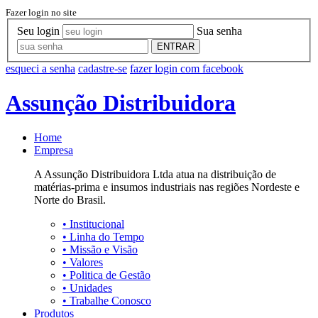
Fazer login no site
Seu login
Sua senha
ENTRAR
esqueci a senha
cadastre-se
fazer login com facebook
Assunção Distribuidora
Home
Empresa
A Assunção Distribuidora Ltda atua na distribuição de
matérias-prima e insumos industriais nas regiões Nordeste e
Norte do Brasil.
•
Institucional
•
Linha do Tempo
•
Missão e Visão
•
Valores
•
Politica de Gestão
•
Unidades
•
Trabalhe Conosco
Produtos