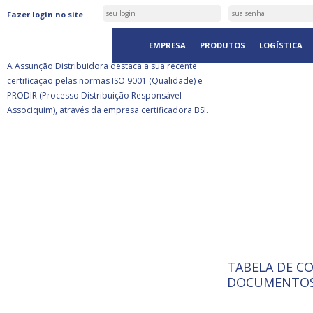
ASSUNÇÃO DISTRIBUIDORA É
Fazer login no site
CERTIFICADA PELA BSI
EMPRESA
PRODUTOS
LOGÍSTICA
A Assunção Distribuidora destaca a sua recente
certificação pelas normas ISO 9001 (Qualidade) e
PRODIR (Processo Distribuição Responsável –
Associquim), através da empresa certificadora BSI.
TABELA DE C
ISO 9001:
A Internat
DOCUMENTOS
Standardiz
normas té