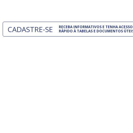
um modelo
CADASTRE-SE
RECEBA INFORMATIVOS E TENHA ACESSO
RÁPIDO À TABELAS E DOCUMENTOS ÚTEI