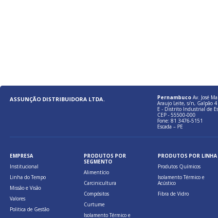
Pernambuco
Av. José Ma
ASSUNÇÃO DISTRIBUIDORA LTDA.
Araujo Leite, s/n, Galpão 4 
E - Distrito Industrial de E
CEP - 55500-000
Fone: 81 3476-5151
Escada – PE
EMPRESA
PRODUTOS POR
PRODUTOS POR LINHA
SEGMENTO
Institucional
Produtos Químicos
Alimentício
Linha do Tempo
Isolamento Térmico e
Carcinicultura
Acústico
Missão e Visão
Compósitos
Fibra de Vidro
Valores
Curtume
Politica de Gestão
Isolamento Térmico e