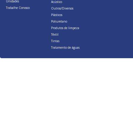
Unidades
Acústico
Trabalhe Conosco
Outros/Diversos
Plásticos
Poliuretano
Produtos de limpeza
Têxtil
Tintas
Tratamento de águas