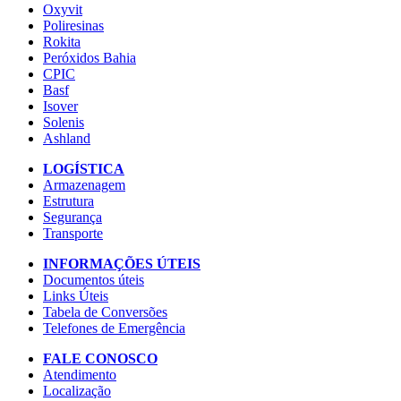
Oxyvit
Poliresinas
Rokita
Peróxidos Bahia
CPIC
Basf
Isover
Solenis
Ashland
LOGÍSTICA
Armazenagem
Estrutura
Segurança
Transporte
INFORMAÇÕES ÚTEIS
Documentos úteis
Links Úteis
Tabela de Conversões
Telefones de Emergência
FALE CONOSCO
Atendimento
Localização