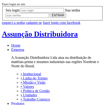
Fazer login no site
Seu login
Sua senha
ENTRAR
esqueci a senha
cadastre-se
fazer login com facebook
Assunção Distribuidora
Home
Empresa
A Assunção Distribuidora Ltda atua na distribuição de
matérias-prima e insumos industriais nas regiões Nordeste e
Norte do Brasil.
•
Institucional
•
Linha do Tempo
•
Missão e Visão
•
Valores
•
Politica de Gestão
•
Unidades
•
Trabalhe Conosco
Produtos