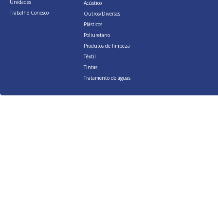
Unidades
Acústico
Trabalhe Conosco
Outros/Diversos
Plásticos
Poliuretano
Produtos de limpeza
Têxtil
Tintas
Tratamento de águas