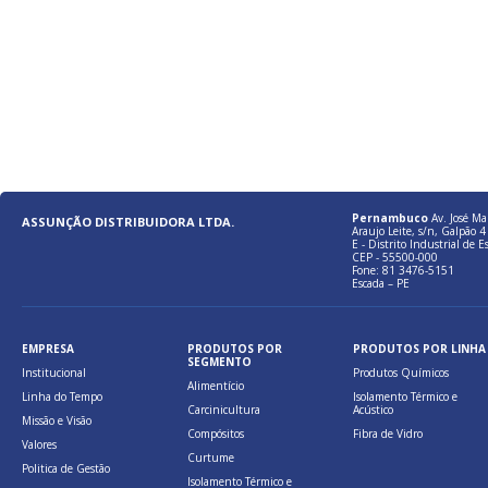
Pernambuco
Av. José Ma
ASSUNÇÃO DISTRIBUIDORA LTDA.
Araujo Leite, s/n, Galpão 4 
E - Distrito Industrial de E
CEP - 55500-000
Fone: 81 3476-5151
Escada – PE
EMPRESA
PRODUTOS POR
PRODUTOS POR LINHA
SEGMENTO
Institucional
Produtos Químicos
Alimentício
Linha do Tempo
Isolamento Térmico e
Carcinicultura
Acústico
Missão e Visão
Compósitos
Fibra de Vidro
Valores
Curtume
Politica de Gestão
Isolamento Térmico e