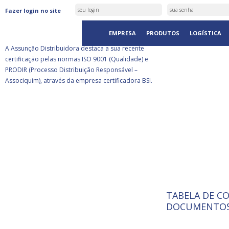
ASSUNÇÃO DISTRIBUIDORA É
Fazer login no site
CERTIFICADA PELA BSI
EMPRESA
PRODUTOS
LOGÍSTICA
A Assunção Distribuidora destaca a sua recente
certificação pelas normas ISO 9001 (Qualidade) e
PRODIR (Processo Distribuição Responsável –
Associquim), através da empresa certificadora BSI.
TABELA DE C
ISO 9001:
A Internat
DOCUMENTOS
Standardiz
normas té