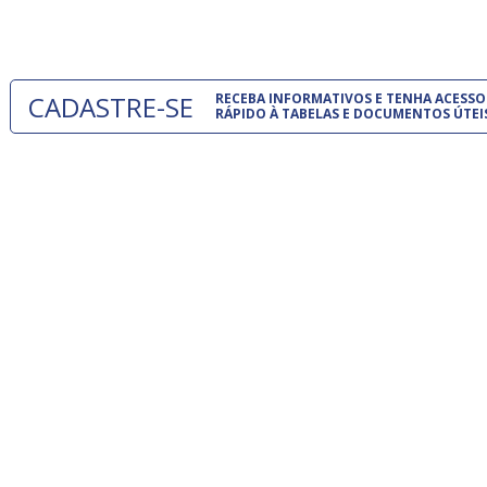
um modelo
CADASTRE-SE
RECEBA INFORMATIVOS E TENHA ACESSO
RÁPIDO À TABELAS E DOCUMENTOS ÚTEI