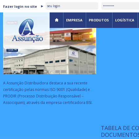
ASSUNÇÃO DISTRIBUIDORA É
Fazer login no site
CERTIFICADA PELA BSI
EMPRESA
PRODUTOS
LOGÍSTICA
A Assunção Distribuidora destaca a sua recente
certificação pelas normas ISO 9001 (Qualidade) e
PRODIR (Processo Distribuição Responsável –
Associquim), através da empresa certificadora BSI.
TABELA DE C
ISO 9001:
da
A Internat
DOCUMENTOS
Standardiz