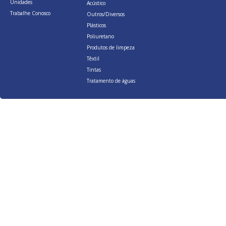
Unidades
Acústico
Trabalhe Conosco
Outros/Diversos
Plásticos
Poliuretano
Produtos de limpeza
Têxtil
Tintas
Tratamento de águas