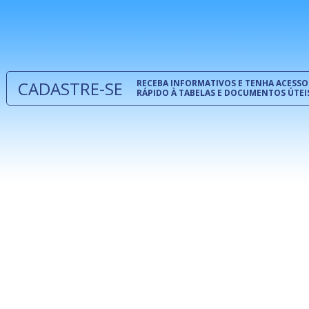
normas té
 e
um modelo
o
CADASTRE-SE
RECEBA INFORMATIVOS E TENHA ACESSO
RÁPIDO À TABELAS E DOCUMENTOS ÚTEI