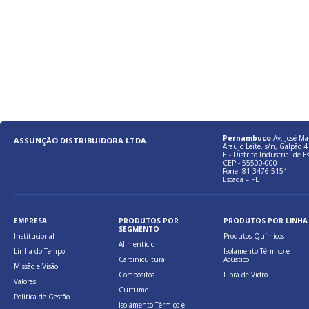
Pernambuco
Av. José Ma
ASSUNÇÃO DISTRIBUIDORA LTDA.
Araujo Leite, s/n, Galpão 4 
E - Distrito Industrial de E
CEP - 55500-000
Fone: 81 3476-5151
Escada – PE
EMPRESA
PRODUTOS POR
PRODUTOS POR LINHA
SEGMENTO
Institucional
Produtos Químicos
Alimentício
Linha do Tempo
Isolamento Térmico e
Carcinicultura
Acústico
Missão e Visão
Compósitos
Fibra de Vidro
Valores
Curtume
Politica de Gestão
Isolamento Térmico e