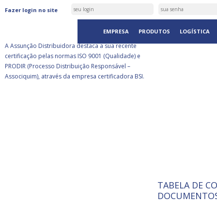
ASSUNÇÃO DISTRIBUIDORA É
Fazer login no site
CERTIFICADA PELA BSI
EMPRESA
PRODUTOS
LOGÍSTICA
A Assunção Distribuidora destaca a sua recente
certificação pelas normas ISO 9001 (Qualidade) e
PRODIR (Processo Distribuição Responsável –
Associquim), através da empresa certificadora BSI.
TABELA DE C
ISO 9001:
A Internat
DOCUMENTOS
Standardiz
normas té