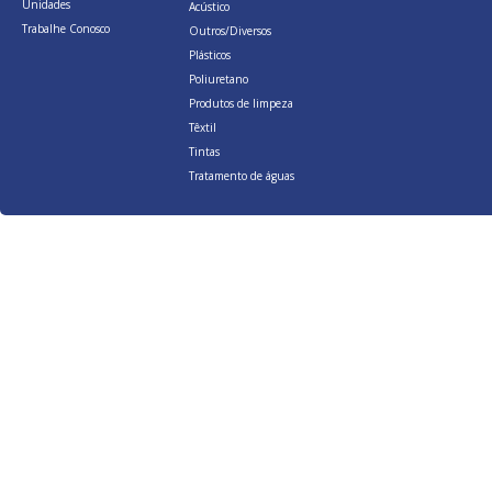
Unidades
Acústico
Trabalhe Conosco
Outros/Diversos
Plásticos
Poliuretano
Produtos de limpeza
Têxtil
Tintas
Tratamento de águas