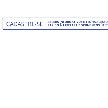
um modelo
CADASTRE-SE
RECEBA INFORMATIVOS E TENHA ACESSO
RÁPIDO À TABELAS E DOCUMENTOS ÚTEI