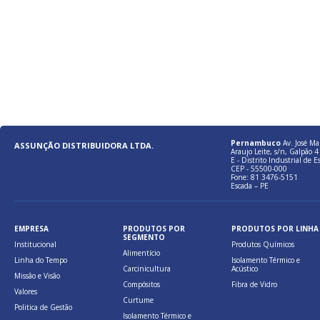
Pernambuco
Av. José Ma
ASSUNÇÃO DISTRIBUIDORA LTDA.
Araujo Leite, s/n, Galpão 4 
E - Distrito Industrial de E
CEP - 55500-000
Fone: 81 3476-5151
Escada – PE
EMPRESA
PRODUTOS POR
PRODUTOS POR LINHA
SEGMENTO
Institucional
Produtos Químicos
Alimentício
Linha do Tempo
Isolamento Térmico e
Carcinicultura
Acústico
Missão e Visão
Compósitos
Fibra de Vidro
Valores
Curtume
Politica de Gestão
Isolamento Térmico e