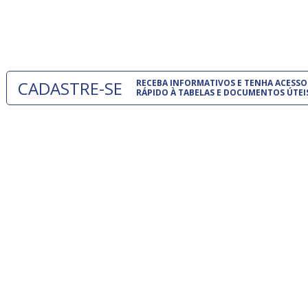
normas té
 e
um modelo
o
CADASTRE-SE
RECEBA INFORMATIVOS E TENHA ACESSO
RÁPIDO À TABELAS E DOCUMENTOS ÚTEI