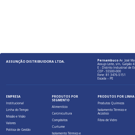
Pernambuco
Av. José Ma
ASSUNÇÃO DISTRIBUIDORA LTDA.
Araujo Leite, s/n, Galpão 4 
E - Distrito Industrial de E
CEP - 55500-000
Fone: 81 3476-5151
Escada – PE
EMPRESA
PRODUTOS POR
PRODUTOS POR LINHA
SEGMENTO
Institucional
Produtos Químicos
Alimentício
Linha do Tempo
Isolamento Térmico e
Carcinicultura
Acústico
Missão e Visão
Compósitos
Fibra de Vidro
Valores
Curtume
Politica de Gestão
Isolamento Térmico e