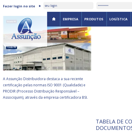
ASSUNÇÃO DISTRIBUIDORA É
Fazer login no site
CERTIFICADA PELA BSI
EMPRESA
PRODUTOS
LOGÍSTICA
A Assunção Distribuidora destaca a sua recente
certificação pelas normas ISO 9001 (Qualidade) e
PRODIR (Processo Distribuição Responsável –
Associquim), através da empresa certificadora BSI.
TABELA DE C
ISO 9001:
da
A Internat
DOCUMENTOS
Standardiz