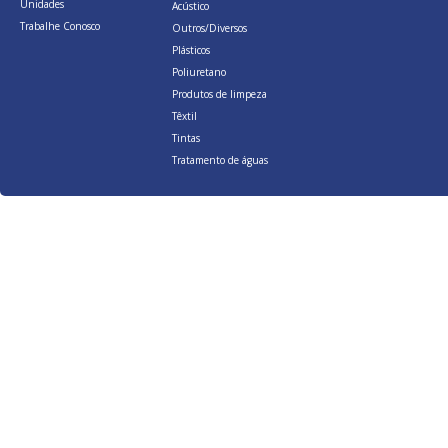
Unidades
Acústico
Trabalhe Conosco
Outros/Diversos
Plásticos
Poliuretano
Produtos de limpeza
Têxtil
Tintas
Tratamento de águas