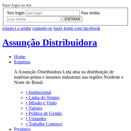
Fazer login no site
Seu login
Sua senha
ENTRAR
esqueci a senha
cadastre-se
fazer login com facebook
Assunção Distribuidora
Home
Empresa
A Assunção Distribuidora Ltda atua na distribuição de
matérias-prima e insumos industriais nas regiões Nordeste e
Norte do Brasil.
•
Institucional
•
Linha do Tempo
•
Missão e Visão
•
Valores
•
Politica de Gestão
•
Unidades
•
Trabalhe Conosco
Produtos