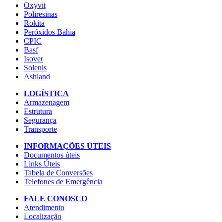
Oxyvit
Poliresinas
Rokita
Peróxidos Bahia
CPIC
Basf
Isover
Solenis
Ashland
LOGÍSTICA
Armazenagem
Estrutura
Segurança
Transporte
INFORMAÇÕES ÚTEIS
Documentos úteis
Links Úteis
Tabela de Conversões
Telefones de Emergência
FALE CONOSCO
Atendimento
Localização