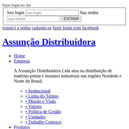
Fazer login no site
Seu login
Sua senha
ENTRAR
esqueci a senha
cadastre-se
fazer login com facebook
Assunção Distribuidora
Home
Empresa
A Assunção Distribuidora Ltda atua na distribuição de
matérias-prima e insumos industriais nas regiões Nordeste e
Norte do Brasil.
•
Institucional
•
Linha do Tempo
•
Missão e Visão
•
Valores
•
Politica de Gestão
•
Unidades
•
Trabalhe Conosco
Produtos