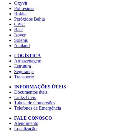
Oxyvit
Poliresinas
Rokita
Peróxidos Bahia
CPIC
Basf
Isover
Solenis
Ashland
LOGÍSTICA
Armazenagem
Estrutura
Segurança
Transporte
INFORMAÇÕES ÚTEIS
Documentos úteis
Links Úteis
Tabela de Conversões
Telefones de Emergência
FALE CONOSCO
Atendimento
Localização