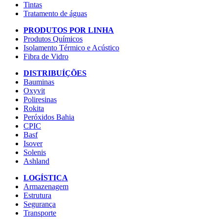
Tintas
Tratamento de águas
PRODUTOS POR LINHA
Produtos Químicos
Isolamento Térmico e Acústico
Fibra de Vidro
DISTRIBUÍÇÕES
Bauminas
Oxyvit
Poliresinas
Rokita
Peróxidos Bahia
CPIC
Basf
Isover
Solenis
Ashland
LOGÍSTICA
Armazenagem
Estrutura
Segurança
Transporte