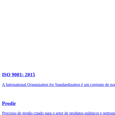
ISO 9001: 2015
A International Organization for Standardization é um conjunto de n
Prodir
Processo de gestão criado para o setor de produtos químicos e petroq