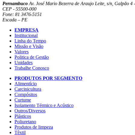
Pernambuco
Av. José Mario Bezerra de Araujo Leite, s/n, Galpão 4 -
CEP - 55500-000
Fone: 81 3476-5151
Escada – PE
EMPRESA
Institucional
Linha do Tempo
Missão e Visão
Valores
Politica de Gestão
Unidades
Trabalhe Conosco
PRODUTOS POR SEGMENTO
Alimentício
Carcinicultura
Compósitos
Curtume
Isolamento Térmico e Acústico
Outros/Diversos
Plásticos
Poliuretano
Produtos de limpeza
Têxtil