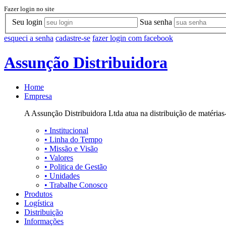
Fazer login no site
Seu login
Sua senha
esqueci a senha
cadastre-se
fazer login com facebook
Assunção Distribuidora
Home
Empresa
A Assunção Distribuidora Ltda atua na distribuição de matérias-
•
Institucional
•
Linha do Tempo
•
Missão e Visão
•
Valores
•
Politica de Gestão
•
Unidades
•
Trabalhe Conosco
Produtos
Logística
Distribuição
Informações