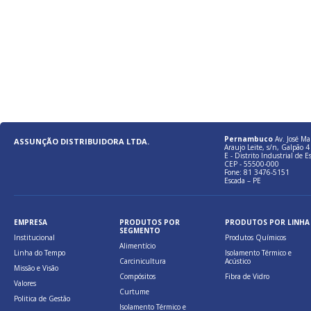
Pernambuco
Av. José Ma
ASSUNÇÃO DISTRIBUIDORA LTDA.
Araujo Leite, s/n, Galpão 4 
E - Distrito Industrial de E
CEP - 55500-000
Fone: 81 3476-5151
Escada – PE
EMPRESA
PRODUTOS POR
PRODUTOS POR LINHA
SEGMENTO
Institucional
Produtos Químicos
Alimentício
Linha do Tempo
Isolamento Térmico e
Carcinicultura
Acústico
Missão e Visão
Compósitos
Fibra de Vidro
Valores
Curtume
Politica de Gestão
Isolamento Térmico e