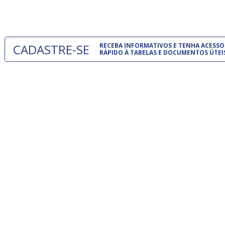
um modelo
CADASTRE-SE
RECEBA INFORMATIVOS E TENHA ACESSO
RÁPIDO À TABELAS E DOCUMENTOS ÚTEI