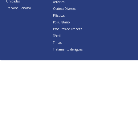
Unidades
Acústico
Trabalhe Conosco
Outros/Diversos
Plásticos
Poliuretano
Produtos de limpeza
Têxtil
Tintas
Tratamento de águas