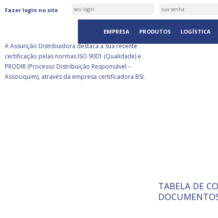
ASSUNÇÃO DISTRIBUIDORA É
Fazer login no site
CERTIFICADA PELA BSI
EMPRESA
PRODUTOS
LOGÍSTICA
A Assunção Distribuidora destaca a sua recente
certificação pelas normas ISO 9001 (Qualidade) e
PRODIR (Processo Distribuição Responsável –
Associquim), através da empresa certificadora BSI.
TABELA DE C
ISO 9001:
A Internat
DOCUMENTOS
Standardiz
normas té