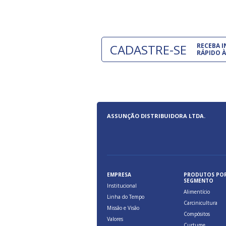
CADASTRE-SE
RECEBA 
RÁPIDO À
ASSUNÇÃO DISTRIBUIDORA LTDA.
EMPRESA
PRODUTOS PO
SEGMENTO
Institucional
Alimentício
Linha do Tempo
Carcinicultura
Missão e Visão
Compósitos
Valores
Curtume