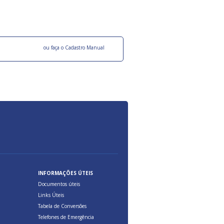
ocesso Distribuição Responsável).
Aduana Brasileira, relacionados à maior agil
previsibilidade das cargas nos fluxos do co
internacional.
o facebook
ou faça o Cadastro Manual
INFORMAÇÕES ÚTEIS
Documentos úteis
Links Úteis
Tabela de Conversões
Telefones de Emergência