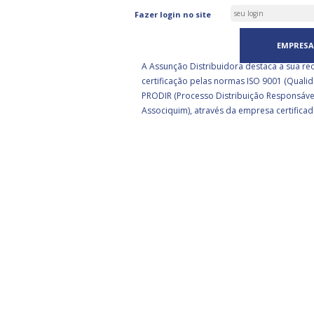
ASSUNÇÃO DISTRIBUIDORA 
Fazer login no site
CERTIFICADA PELA BSI
EMPRESA
A Assunção Distribuidora destaca a sua re
certificação pelas normas ISO 9001 (Qualid
PRODIR (Processo Distribuição Responsáve
Associquim), através da empresa certificad