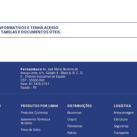
um modelo de gestão da qualidade.
(Pr
INFORMATIVOS E TENHA ACESSO
cadastre-se usando a conta d
 TABELAS E DOCUMENTOS ÚTEIS.
Pernambuco
Av. José Mario Bezerra de
Araujo Leite, s/n, Galpão 4 - Bloco A, B, C, D,
E - Distrito Industrial de Escada
CEP - 55500-000
Fone: 81 3476-5151
Escada – PE
R
PRODUTOS POR LINHA
DISTRIBUÍÇÕES
LOGÍSTICA
Produtos Químicos
Bauminas
Armazenagem
Isolamento Térmico e
Oxyvit
Estrutura
Acústico
Poliresinas
Segurança
Fibra de Vidro
Rokita
Transporte