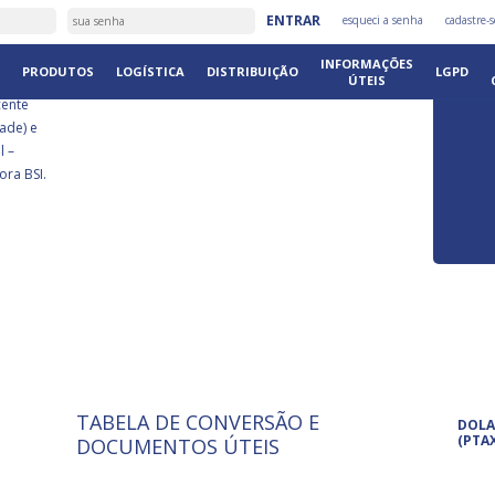
É
ENTRAR
esqueci a senha
cadastre-s
DISTRIB
INFORMAÇÕES
PRODUTOS
LOGÍSTICA
DISTRIBUIÇÃO
LGPD
ÚTEIS
cente
ade) e
l –
ora BSI.
TABELA DE CONVERSÃO E
ISO 9001: 2015
Pro
DOLA
A International Organization for
Pro
(PTA
DOCUMENTOS ÚTEIS
Standardization é um conjunto de
set
normas técnicas que estabelecem
pet