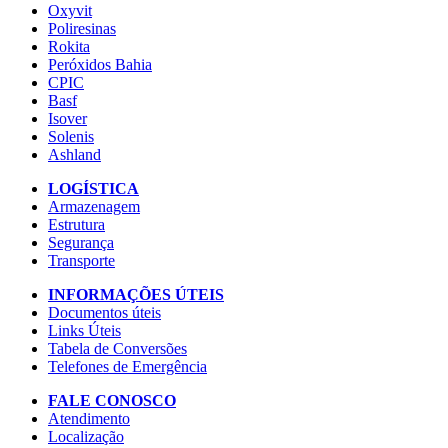
Oxyvit
Poliresinas
Rokita
Peróxidos Bahia
CPIC
Basf
Isover
Solenis
Ashland
LOGÍSTICA
Armazenagem
Estrutura
Segurança
Transporte
INFORMAÇÕES ÚTEIS
Documentos úteis
Links Úteis
Tabela de Conversões
Telefones de Emergência
FALE CONOSCO
Atendimento
Localização