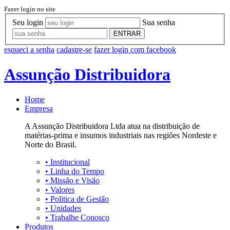
Fazer login no site
Seu login
Sua senha
ENTRAR
esqueci a senha
cadastre-se
fazer login com facebook
Assunção Distribuidora
Home
Empresa
A Assunção Distribuidora Ltda atua na distribuição de
matérias-prima e insumos industriais nas regiões Nordeste e
Norte do Brasil.
•
Institucional
•
Linha do Tempo
•
Missão e Visão
•
Valores
•
Politica de Gestão
•
Unidades
•
Trabalhe Conosco
Produtos