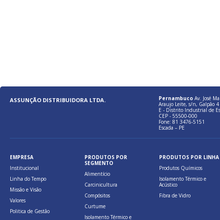
Pernambuco
Av. José Ma
ASSUNÇÃO DISTRIBUIDORA LTDA.
Araujo Leite, s/n, Galpão 4 
E - Distrito Industrial de E
CEP - 55500-000
Fone: 81 3476-5151
Escada – PE
EMPRESA
PRODUTOS POR
PRODUTOS POR LINHA
SEGMENTO
Institucional
Produtos Químicos
Alimentício
Linha do Tempo
Isolamento Térmico e
Carcinicultura
Acústico
Missão e Visão
Compósitos
Fibra de Vidro
Valores
Curtume
Politica de Gestão
Isolamento Térmico e