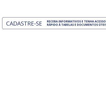
 e
um modelo
o
CADASTRE-SE
RECEBA INFORMATIVOS E TENHA ACESSO
RÁPIDO À TABELAS E DOCUMENTOS ÚTEI