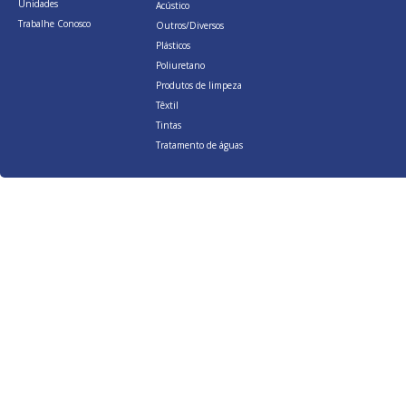
Unidades
Acústico
Trabalhe Conosco
Outros/Diversos
Plásticos
Poliuretano
Produtos de limpeza
Têxtil
Tintas
Tratamento de águas