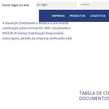
ASSUNÇÃO DISTRIBUIDORA É
Fazer login no site
CERTIFICADA PELA BSI
EMPRESA
PRODUTOS
LOGÍSTICA
A Assunção Distribuidora destaca a sua recente
certificação pelas normas ISO 9001 (Qualidade) e
PRODIR (Processo Distribuição Responsável –
Associquim), através da empresa certificadora BSI.
TABELA DE C
ISO 9001:
da
A Internat
DOCUMENTOS
Standardiz
normas té