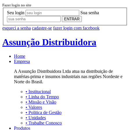
Fazer login no site
Seu login
Sua senha
ENTRAR
esqueci a senha
cadastre-se
fazer login com facebook
Assunção Distribuidora
Home
Empresa
A Assunção Distribuidora Ltda atua na distribuição de
matérias-prima e insumos industriais nas regiões Nordeste e
Norte do Brasil.
•
Institucional
•
Linha do Tempo
•
Missão e Visão
•
Valores
•
Politica de Gestão
•
Unidades
•
Trabalhe Conosco
Produtos