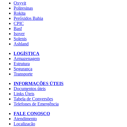
Oxyvit
Poliresinas
Rokita
Peróxidos Bahia
CPIC
Basf
Isover
Solenis
Ashland
LOGÍSTICA
Armazenagem
Estrutura
Segurança
Transporte
INFORMAÇÕES ÚTEIS
Documentos úteis
Links Úteis
Tabela de Conversões
Telefones de Emergência
FALE CONOSCO
Atendimento
Localização