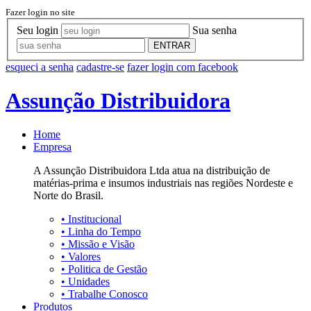
Fazer login no site
Seu login
Sua senha
ENTRAR
esqueci a senha
cadastre-se
fazer login com facebook
Assunção Distribuidora
Home
Empresa
A Assunção Distribuidora Ltda atua na distribuição de
matérias-prima e insumos industriais nas regiões Nordeste e
Norte do Brasil.
•
Institucional
•
Linha do Tempo
•
Missão e Visão
•
Valores
•
Politica de Gestão
•
Unidades
•
Trabalhe Conosco
Produtos