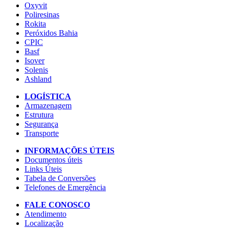
Oxyvit
Poliresinas
Rokita
Peróxidos Bahia
CPIC
Basf
Isover
Solenis
Ashland
LOGÍSTICA
Armazenagem
Estrutura
Segurança
Transporte
INFORMAÇÕES ÚTEIS
Documentos úteis
Links Úteis
Tabela de Conversões
Telefones de Emergência
FALE CONOSCO
Atendimento
Localização