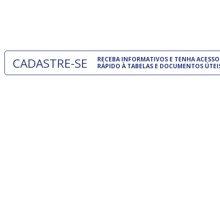
normas té
 e
um modelo
o
CADASTRE-SE
RECEBA INFORMATIVOS E TENHA ACESSO
RÁPIDO À TABELAS E DOCUMENTOS ÚTEI