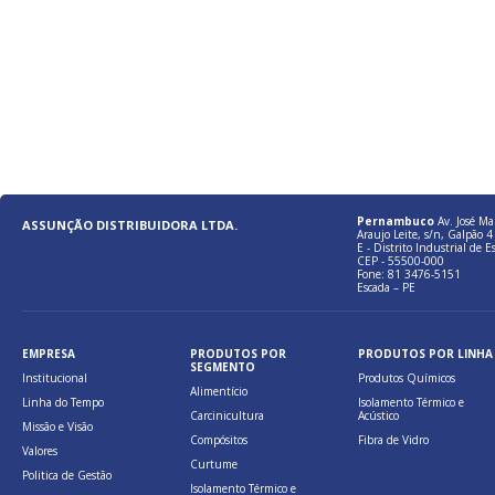
Pernambuco
Av. José Ma
ASSUNÇÃO DISTRIBUIDORA LTDA.
Araujo Leite, s/n, Galpão 4 
E - Distrito Industrial de E
CEP - 55500-000
Fone: 81 3476-5151
Escada – PE
EMPRESA
PRODUTOS POR
PRODUTOS POR LINHA
SEGMENTO
Institucional
Produtos Químicos
Alimentício
Linha do Tempo
Isolamento Térmico e
Carcinicultura
Acústico
Missão e Visão
Compósitos
Fibra de Vidro
Valores
Curtume
Politica de Gestão
Isolamento Térmico e