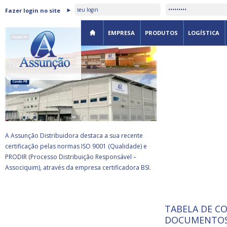
ASSUNÇÃO DISTRIBUIDORA É
Fazer login no site
CERTIFICADA PELA BSI
EMPRESA
PRODUTOS
LOGÍSTICA
A Assunção Distribuidora destaca a sua recente
certificação pelas normas ISO 9001 (Qualidade) e
PRODIR (Processo Distribuição Responsável –
Associquim), através da empresa certificadora BSI.
TABELA DE C
ISO 9001:
da
A Internat
DOCUMENTOS
Standardiz