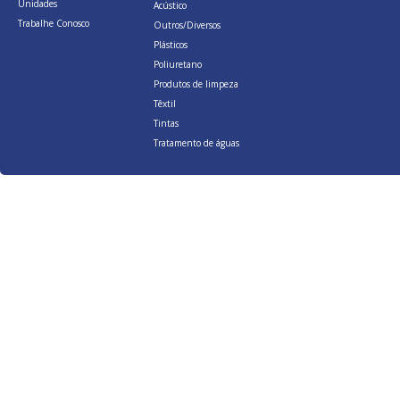
Unidades
Acústico
Trabalhe Conosco
Outros/Diversos
Plásticos
Poliuretano
Produtos de limpeza
Têxtil
Tintas
Tratamento de águas