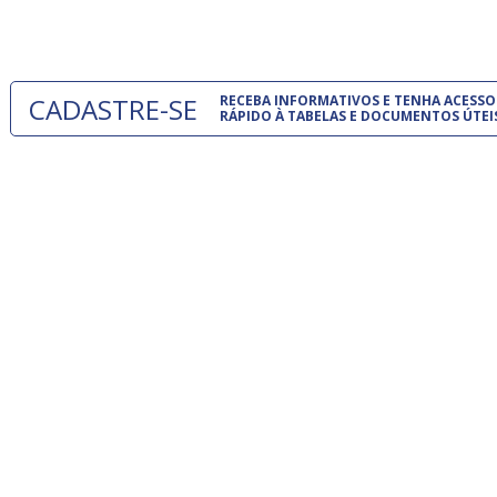
um modelo
CADASTRE-SE
RECEBA INFORMATIVOS E TENHA ACESSO
RÁPIDO À TABELAS E DOCUMENTOS ÚTEI