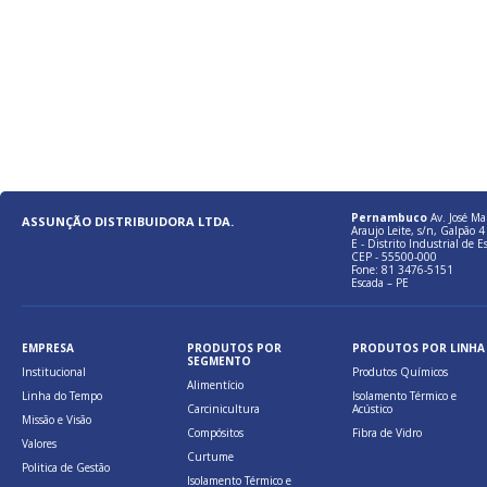
Pernambuco
Av. José Ma
ASSUNÇÃO DISTRIBUIDORA LTDA.
Araujo Leite, s/n, Galpão 4 
E - Distrito Industrial de E
CEP - 55500-000
Fone: 81 3476-5151
Escada – PE
EMPRESA
PRODUTOS POR
PRODUTOS POR LINHA
SEGMENTO
Institucional
Produtos Químicos
Alimentício
Linha do Tempo
Isolamento Térmico e
Carcinicultura
Acústico
Missão e Visão
Compósitos
Fibra de Vidro
Valores
Curtume
Politica de Gestão
Isolamento Térmico e