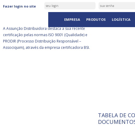
ASSUNÇÃO DISTRIBUIDORA É
Fazer login no site
CERTIFICADA PELA BSI
EMPRESA
PRODUTOS
LOGÍSTICA
A Assunção Distribuidora destaca a sua recente
certificação pelas normas ISO 9001 (Qualidade) e
PRODIR (Processo Distribuição Responsável –
Associquim), através da empresa certificadora BSI.
TABELA DE C
ISO 9001:
A Internat
DOCUMENTOS
Standardiz
normas té