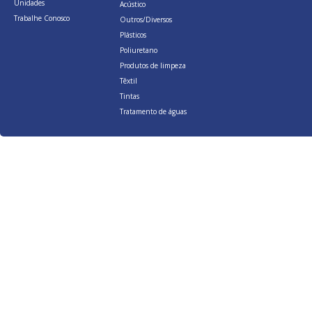
Unidades
Acústico
Trabalhe Conosco
Outros/Diversos
Plásticos
Poliuretano
Produtos de limpeza
Têxtil
Tintas
Tratamento de águas