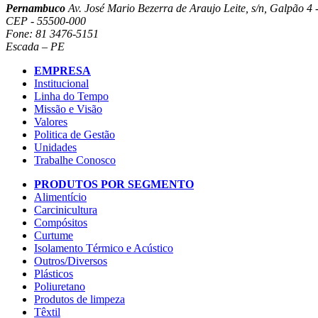
Pernambuco
Av. José Mario Bezerra de Araujo Leite, s/n, Galpão 4 -
CEP - 55500-000
Fone: 81 3476-5151
Escada – PE
EMPRESA
Institucional
Linha do Tempo
Missão e Visão
Valores
Politica de Gestão
Unidades
Trabalhe Conosco
PRODUTOS POR SEGMENTO
Alimentício
Carcinicultura
Compósitos
Curtume
Isolamento Térmico e Acústico
Outros/Diversos
Plásticos
Poliuretano
Produtos de limpeza
Têxtil