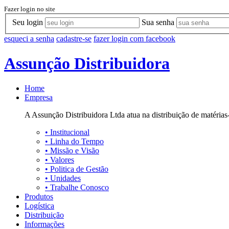
Fazer login no site
Seu login
Sua senha
esqueci a senha
cadastre-se
fazer login com facebook
Assunção Distribuidora
Home
Empresa
A Assunção Distribuidora Ltda atua na distribuição de matérias-
•
Institucional
•
Linha do Tempo
•
Missão e Visão
•
Valores
•
Politica de Gestão
•
Unidades
•
Trabalhe Conosco
Produtos
Logística
Distribuição
Informações