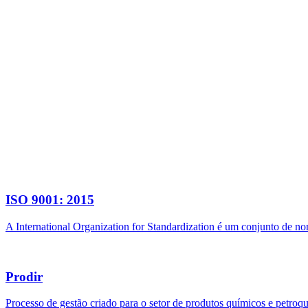
ISO 9001: 2015
A International Organization for Standardization é um conjunto de n
Prodir
Processo de gestão criado para o setor de produtos químicos e petroq