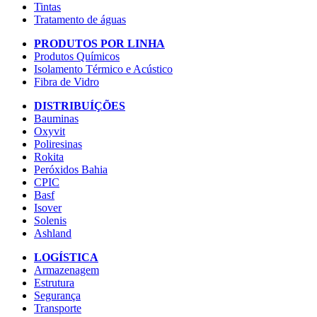
Tintas
Tratamento de águas
PRODUTOS POR LINHA
Produtos Químicos
Isolamento Térmico e Acústico
Fibra de Vidro
DISTRIBUÍÇÕES
Bauminas
Oxyvit
Poliresinas
Rokita
Peróxidos Bahia
CPIC
Basf
Isover
Solenis
Ashland
LOGÍSTICA
Armazenagem
Estrutura
Segurança
Transporte