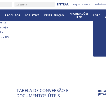
É
ENTRAR
esqueci a senha
cadastre-s
DISTRIB
INFORMAÇÕES
PRODUTOS
LOGÍSTICA
DISTRIBUIÇÃO
LGPD
ÚTEIS
cente
ade) e
l –
ora BSI.
TABELA DE CONVERSÃO E
ISO 9001: 2015
Pro
DOLA
A International Organization for
Pro
(PTA
DOCUMENTOS ÚTEIS
Standardization é um conjunto de
set
normas técnicas que estabelecem
pet