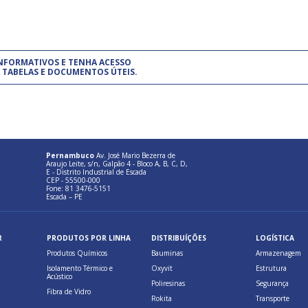
um modelo de gestão da qualidade.
(Pr
INFORMATIVOS E TENHA ACESSO
cadastre-se usando a conta d
 TABELAS E DOCUMENTOS ÚTEIS.
Pernambuco
Av. José Mario Bezerra de
Araujo Leite, s/n, Galpão 4 - Bloco A, B, C, D,
E - Distrito Industrial de Escada
CEP - 55500-000
Fone: 81 3476-5151
Escada – PE
R
PRODUTOS POR LINHA
DISTRIBUÍÇÕES
LOGÍSTICA
Produtos Químicos
Bauminas
Armazenagem
Isolamento Térmico e
Oxyvit
Estrutura
Acústico
Poliresinas
Segurança
Fibra de Vidro
Rokita
Transporte