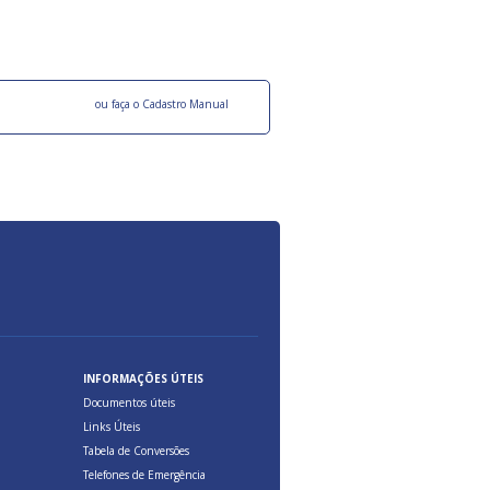
ocesso Distribuição Responsável).
Aduana Brasileira, relacionados à maior agil
previsibilidade das cargas nos fluxos do co
internacional.
o facebook
ou faça o Cadastro Manual
INFORMAÇÕES ÚTEIS
Documentos úteis
Links Úteis
Tabela de Conversões
Telefones de Emergência