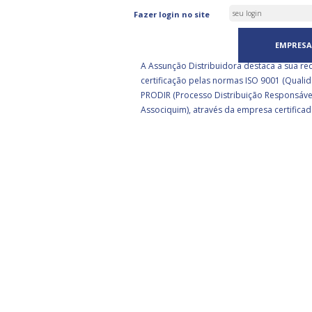
ASSUNÇÃO DISTRIBUIDORA 
Fazer login no site
CERTIFICADA PELA BSI
EMPRESA
A Assunção Distribuidora destaca a sua re
certificação pelas normas ISO 9001 (Qualid
PRODIR (Processo Distribuição Responsáve
Associquim), através da empresa certificad