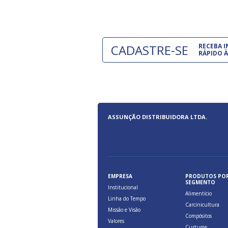
CADASTRE-SE
RECEBA 
RÁPIDO À
ASSUNÇÃO DISTRIBUIDORA LTDA.
EMPRESA
PRODUTOS PO
SEGMENTO
Institucional
Alimentício
Linha do Tempo
Carcinicultura
Missão e Visão
Compósitos
Valores
Curtume